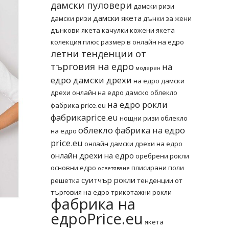
дамски пуловери
дамски ризи
дамски якета
дамски ризи
дънки за жени
дънкови якета
качулки
кожени якета
колекция плюс размер в онлайн на едро
летни тенденции от
търговия на едро
на
модерен
едро дамски дрехи
на едро дамски
дрехи онлайн
на едро дамско облекло
на едро рокли
фабрика price.eu
фабрикаprice.eu
нощни ризи
облекло
облекло фабрика на едро
на едро
price.eu
онлайн дамски дрехи на едро
онлайн дрехи на едро
оребрени рокли
основни едро
плисирани поли
осветяване
суитчър рокли
решетка
тенденции от
търговия на едро
трикотажни рокли
фабрика на
едроPrice.eu
якета