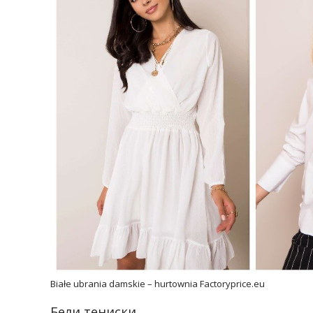
Białe ubrania damskie – hurtownia Factoryprice.eu
Бели тениски