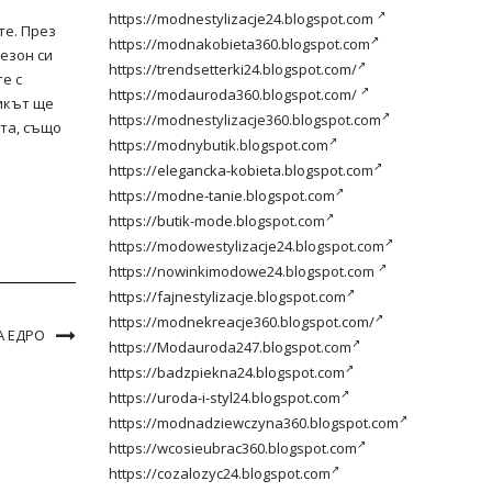
https://modnestylizacje24.blogspot.com
те. През
https://modnakobieta360.blogspot.com
езон си
https://trendsetterki24.blogspot.com/
е с
https://modauroda360.blogspot.com/
бикът ще
https://modnestylizacje360.blogspot.com
та, също
https://modnybutik.blogspot.com
https://elegancka-kobieta.blogspot.com
https://modne-tanie.blogspot.com
https://butik-mode.blogspot.com
https://modowestylizacje24.blogspot.com
https://nowinkimodowe24.blogspot.com
https://fajnestylizacje.blogspot.com
https://modnekreacje360.blogspot.com/
А ЕДРО
https://Modauroda247.blogspot.com
https://badzpiekna24.blogspot.com
https://uroda-i-styl24.blogspot.com
https://modnadziewczyna360.blogspot.com
https://wcosieubrac360.blogspot.com
https://cozalozyc24.blogspot.com