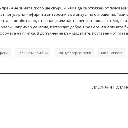
Въпреки че зимата скоро ще свърши, няма да се откажем от пуловери
ат популярни – ефирни и интересни във визуално отношение. Този с
рата — джаботи, подвързващи или завършени с водолазка. Моделит
териали, например дантела, изглеждат добре. През есента и зимата 
формата на плитка. В допълнение към моделите, поставени от глава
Дрехи
Бели Ризи За Жени
Бял Пуловер За Жени
Бяла Тениска
ПЛИСИРАНИ ПОЛИ Н