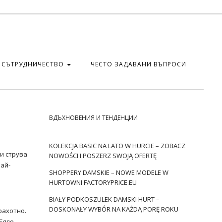
СЪТРУДНИЧЕСТВО
ЧЕСТО ЗАДАВАНИ ВЪПРОСИ
ВДЪХНОВЕНИЯ И ТЕНДЕНЦИИ
KOLEKCJA BASIC NA LATO W HURCIE – ZOBACZ
и струва
NOWOŚCI I POSZERZ SWOJĄ OFERTĘ
най-
SHOPPERY DAMSKIE – NOWE MODELE W
HURTOWNI FACTORYPRICE.EU
BIAŁY PODKOSZULEK DAMSKI HURT –
DOSKONAŁY WYBÓR NA KAŻDĄ PORĘ ROKU
рахотно.
Бяло