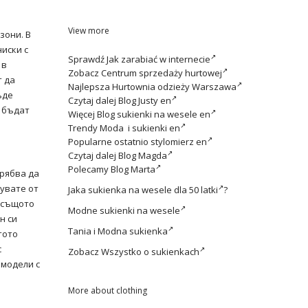
View more
зони. В
иски с
Sprawdź
Jak zarabiać w internecie
 в
Zobacz
Centrum sprzedaży hurtowej
т да
Najlepsza
Hurtownia odzieży Warszawa
ъде
Czytaj dalej
Blog Justy en
е бъдат
Więcej
Blog sukienki na wesele en
Trendy
Moda i sukienki en
Popularne ostatnio
stylomierz en
Czytaj dalej
Blog Magda
Polecamy
Blog Marta
трябва да
сувате от
Jaka
sukienka na wesele dla 50 latki
?
в същото
Modne
sukienki na wesele
н си
Tania i
Modna sukienka
тото
с
Zobacz
Wszystko o sukienkach
 модели с
More about clothing