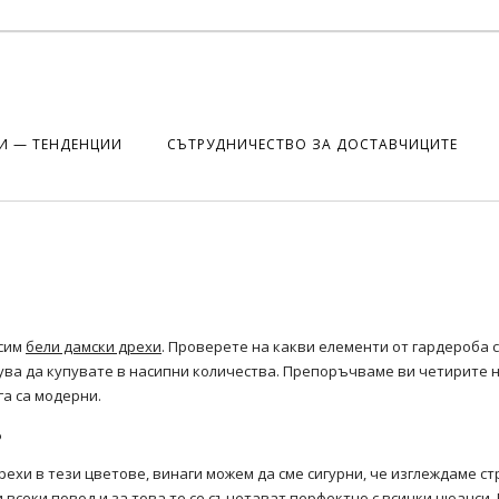
И — ТЕНДЕНЦИИ
СЪТРУДНИЧЕСТВО ЗА ДОСТАВЧИЦИТЕ
осим
бели дамски дрехи
. Проверете на какви елементи от гардероба с
трува да купувате в насипни количества. Препоръчваме ви четирите 
га са модерни.
?
рехи в тези цветове, винаги можем да сме сигурни, че изглеждаме ст
всеки повод и за това те се съчетават перфектно с всички нюанси.