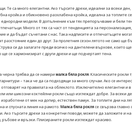
. Те са много елегантни. Ако търсите дрехи, идеални за всеки ден,
обна кройка и обикновено разхлабена кройка, идеална за топлите се
, еднородни модели. В допълнение към тях препоръчваме и бели тен
тпечатъци. Много от тях са част от тенденцията за персонализация,
ие и да бъдат съчетани с нас. Така надписите и отпечатъците мога
т разстояние един до друг. За пролетния сезон лятото не само ще б
Струва си да залагате преди всичко на дантелени върхове, които щ
 ще се хармонизират с други дрехи и ще подчертаят тена.
а черна трябва да се намери
малка бяла рокля
. Класическите рокли 
арнитури – така че да са подходящи за много случаи. Ако се интере
о отговарят на правилата на облеклото. Изключително елегантни и 
ли или шикозни коктейлни рокли също изглеждат добре. За всеки де
 изработени от мек на допир, естествен памук. За топлите дни на ля
на и спусната линия на рамото.
Малка бяла рокля
се свързва главно 
. Ако търсите дрехи за конкретни поводи, можете да заложите и на
, ръбове и връзки. Плисираните рокли изглеждат красиво.