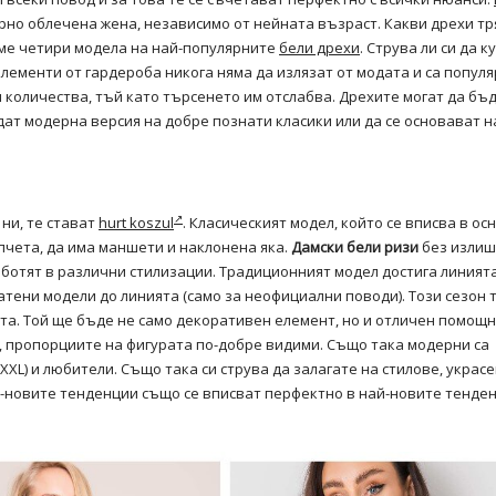
ерно облечена жена, независимо от нейната възраст. Какви дрехи тр
яме четири модела на най-популярните
бели дрехи
. Струва ли си да к
елементи от гардероба никога няма да излязат от модата и са попул
и количества, тъй като търсенето им отслабва. Дрехите могат да бъ
ъдат модерна версия на добре познати класики или да се основават н
ни, те стават
hurt koszul
. Класическият модел, който се вписва в ос
опчета, да има маншети и наклонена яка.
Дамски бели ризи
без изли
ботят в различни стилизации. Традиционният модел достига линият
атени модели до линията (само за неофициални поводи). Този сезон т
ста. Той ще бъде не само декоративен елемент, но и отличен помощ
, пропорциите на фигурата по-добре видими. Също така модерни са
XL) и любители. Също така си струва да залагате на стилове, украсе
й-новите тенденции също се вписват перфектно в най-новите тенде