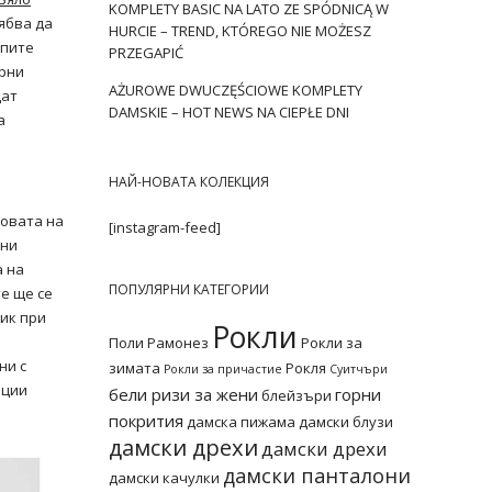
KOMPLETY BASIC NA LATO ZE SPÓDNICĄ W
ябва да
HURCIE – TREND, KTÓREGO NIE MOŻESZ
упите
PRZEGAPIĆ
ярни
AŻUROWE DWUCZĘŚCIOWE KOMPLETY
дат
DAMSKIE – HOT NEWS NA CIEPŁE DNI
а
НАЙ-НОВАТА КОЛЕКЦИЯ
новата на
[instagram-feed]
шни
а на
ПОПУЛЯРНИ КАТЕГОРИИ
е ще се
ник при
Рокли
Поли
Рамонез
Рокли за
ни с
зимата
Рокля
Рокли за причастие
Суитчъри
нции
бели ризи за жени
горни
блейзъри
покрития
дамска пижама
дамски блузи
дамски дрехи
дамски дрехи
дамски панталони
дамски качулки