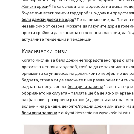
Женски дрехи
Те са основата в гардероба на всяка мод
бъдат във всеки женски гардероб? По-долу ви представ
бели дамски дрехи на едро
? По наше мнение, да. Такива 
независимо от сезона. Можете да ги купите дори в голем
прости кройки и да се вписват в основни колекции, да б
актуалните тенденции и тенденции.
Класически ризи
Когато мислим за бели дрехи непосредствено пред очите 
дрехите в женския гардероб, трябва да се закопчава с к
орнаменти са универсални дрехи, които перфектно ще ра
бедрата, струва си да заложите и на разширени или съкр
радват на популярност
бели ризи за жени
с лента в кръ
оформянето на силуета – талията ще бъде ясно очертана
разфасовки с разкроени ръкави (и дори ръкави с размер X
волани – на ръкави, деколте/предни дрехи или дъно. На
бели ризи за жени
z dużymi kieszenie na wysokości biustu.