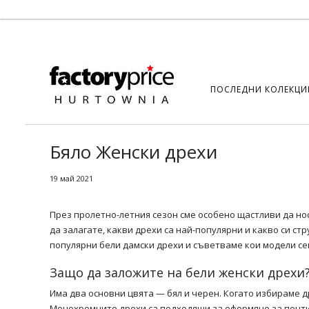
ПОСЛЕДНИ КОЛЕКЦИ
Бяло Женски дрехи
19 май 2021
През пролетно-летния сезон сме особено щастливи да н
да залагате, какви дрехи са най-популярни и какво си с
популярни бели дамски дрехи и съветваме кои модели се
Защо да заложите на бели женски дрехи
Има два основни цвята — бял и черен. Когато избираме д
Монохромните дрехи са подходящи за оформяне за почти 