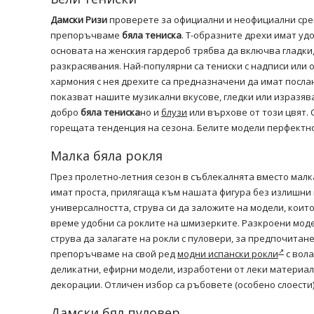
Дамски Ризи
проверете за официални и неофициални срещи
препоръчваме
бяла тениска
. Т-образните дрехи имат уд
основата на женския гардероб трябва да включва гладки
разкрасявания. Най-популярни са тениски с надписи или о
хармония с нея дрехите са предназначени да имат послан
показват нашите музикални вкусове, гледки или изразява
добро
бяла тениска
но и
блузи
или върхове от този цвят. 
горещата тенденция на сезона. Белите модели перфектно
Малка бяла рокля
През пролетно-летния сезон в съблекалнята вместо малк
имат проста, прилягаща към нашата фигура без излишни г
универсалността, струва си да заложите на модели, коит
време удобни са роклите на шмизерките. Разкроени моде
струва да залагате на рокли с пуловери, за предпочитане
препоръчваме на свой ред
модни испански рокли
с вола
деликатни, ефирни модели, изработени от леки материали
декорации. Отличен избор са ръбовете (особено слоести)
Дамски бял пуловер