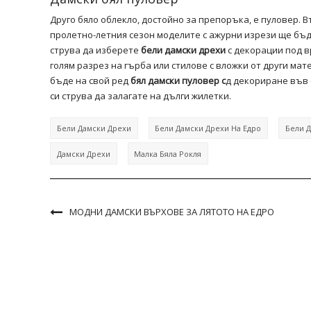
Друго бяло облекло, достойно за препоръка, е пуловер. 
пролетно-летния сезон моделите с ажурни изрези ще бъд
струва да изберете
бели дамски дрехи
с декорации под в
голям разрез на гърба или стилове с вложки от други ма
бъде на свой ред
бял дамски пуловер с
д декориране във 
си струва да залагате на дълги жилетки.
Бели Дамски Дрехи
Бели Дамски Дрехи На Едро
Бели 
Дамски Дрехи
Малка Бяла Рокля
МОДНИ ДАМСКИ ВЪРХОВЕ ЗА ЛЯТОТО НА ЕДРО