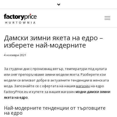
Toggl
Navig
Дамски зимни якета на едро –
изберете най-модерните
4 ноември 2021
За студени дни с пронизващ вятър, температури под нулата
или сняг препоръчваме зимни модели якета. Разберете кои
модели се вписват добре в актуалните тенденции в женската
мода. Запознайте се с офертата на нашия
магазин
на едро
FactoryPrice.eu и купете за вашия магазин
модни дамски зимни
якета на едро
.
Най-модерните тенденции от търговците
на едро