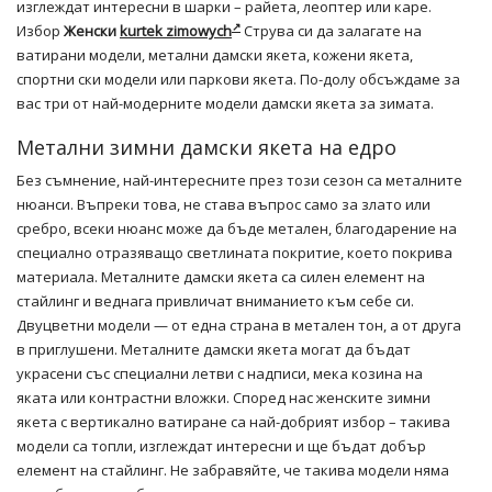
изглеждат интересни в шарки – райета, леоптер или каре.
Избор
Женски
kurtek zimowych
Струва си да залагате на
ватирани модели, метални дамски якета, кожени якета,
спортни ски модели или паркови якета. По-долу обсъждаме за
вас три от най-модерните модели дамски якета за зимата.
Метални зимни дамски якета на едро
Без съмнение, най-интересните през този сезон са металните
нюанси. Въпреки това, не става въпрос само за злато или
сребро, всеки нюанс може да бъде метален, благодарение на
специално отразяващо светлината покритие, което покрива
материала. Металните дамски якета са силен елемент на
стайлинг и веднага привличат вниманието към себе си.
Двуцветни модели — от една страна в метален тон, а от друга
в приглушени. Металните дамски якета могат да бъдат
украсени със специални летви с надписи, мека козина на
яката или контрастни вложки. Според нас женските зимни
якета с вертикално ватиране са най-добрият избор – такива
модели са топли, изглеждат интересни и ще бъдат добър
елемент на стайлинг. Не забравяйте, че такива модели няма