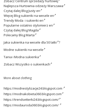
Zobacz
Centrum sprzedaży hurtowej
Najlepsza
Hurtownia odzieży Warszawa
Czytaj dalej
Blog Justy en
Więcej
Blog sukienki na wesele en
Trendy
Moda i sukienki en
Popularne ostatnio
stylomierz en
Czytaj dalej
Blog Magda
Polecamy
Blog Marta
Jaka
sukienka na wesele dla 50 latki
?
Modne
sukienki na wesele
Tania i
Modna sukienka
Zobacz
Wszystko o sukienkach
More about clothing
https://modnestylizacje24.blogspot.com
https://modnakobieta360.blogspot.com
https://trendsetterki24.blogspot.com/
https://modauroda360.blogspot.com/