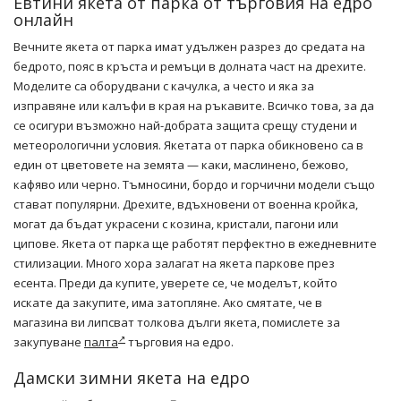
Евтини якета от парка от търговия на едро
онлайн
Вечните якета от парка имат удължен разрез до средата на
бедрото, пояс в кръста и ремъци в долната част на дрехите.
Моделите са оборудвани с качулка, а често и яка за
изправяне или калъфи в края на ръкавите. Всичко това, за да
се осигури възможно най-добрата защита срещу студени и
метеорологични условия. Якетата от парка обикновено са в
един от цветовете на земята — каки, маслинено, бежово,
кафяво или черно. Тъмносини, бордо и горчични модели също
стават популярни. Дрехите, вдъхновени от военна кройка,
могат да бъдат украсени с козина, кристали, пагони или
ципове. Якета от парка ще работят перфектно в ежедневните
стилизации. Много хора залагат на якета паркове през
есента. Преди да купите, уверете се, че моделът, който
искате да закупите, има затопляне. Ако смятате, че в
магазина ви липсват толкова дълги якета, помислете за
закупуване
палта
търговия на едро.
Дамски зимни якета на едро