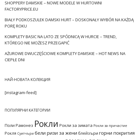
SHOPPERY DAMSKIE – NOWE MODELE W HURTOWNI
FACTORYPRICE.EU
BIAŁY PODKOSZULEK DAMSKI HURT – DOSKONAŁY WYBÓR NA KAŻDĄ
PORĘ ROKU
KOMPLETY BASIC NA LATO ZE SPÓDNICĄ W HURCIE – TREND,
KTÓREGO NIE MOŻESZ PRZEGAPIĆ
AŻUROWE DWUCZĘŚCIOWE KOMPLETY DAMSKIE – HOT NEWS NA
CIEPŁE DNI
НАЙ-НОВАТА КОЛЕКЦИЯ
[instagram-feed]
ПОПУЛЯРНИ КАТЕГОРИИ
Рокли
Поли
Рамонез
Рокли за зимата
Рокли за причастие
бели ризи за жени
горни покрития
Рокля
блейзъри
Суитчъри