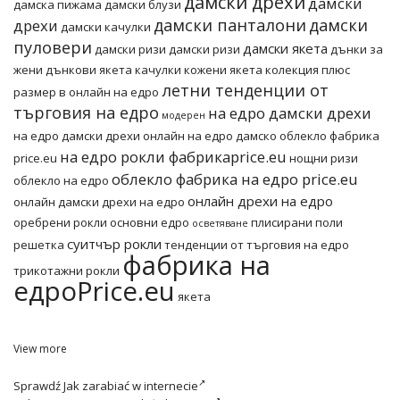
дамски дрехи
дамски
дамска пижама
дамски блузи
дамски панталони
дамски
дрехи
дамски качулки
пуловери
дамски якета
дамски ризи
дамски ризи
дънки за
жени
дънкови якета
качулки
кожени якета
колекция плюс
летни тенденции от
размер в онлайн на едро
търговия на едро
на едро дамски дрехи
модерен
на едро дамски дрехи онлайн
на едро дамско облекло фабрика
на едро рокли фабрикаprice.eu
price.eu
нощни ризи
облекло фабрика на едро price.eu
облекло на едро
онлайн дрехи на едро
онлайн дамски дрехи на едро
оребрени рокли основни едро
плисирани поли
осветяване
суитчър рокли
решетка
тенденции от търговия на едро
фабрика на
трикотажни рокли
едроPrice.eu
якета
View more
Sprawdź
Jak zarabiać w internecie