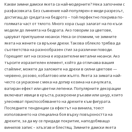
Какви зимни дамски якета са най-модерните? Нека започнем с
разфасовката. Без съмнение най-популярен е миди разрезът,
достигащ до средата на бедрото – той перфектно покрива по-
голямата част от тялото. Много хора също залагат на по-къси
модели до линията на бедрата. Ако говорим за цветове,
царуват приглушени нюанси. Нека си спомним, че зимните
якета на жените са връхни дрехи. Такова облекло трябва да
съответства на разнообразен стил за различни поводи.
Горещият хит на сезона е изразителни метални нюанси. Ако
търсите изразителен елемент, който да отличава вашия
стайлинг, можете да заложите на дрехи в силни цветове —
червено, розово, кобалтово или жълто. Якета за зимата най-
често са украсени с мека на допир козина на качулката,
ватиран ефект или цветни лепенки. Популярните декорации
включват ивици в кръста, разкроени ръкави или шнур, които
улесняват приспособяването на дрехите към фигурата.
Последните тенденции са ефектът на винила, тоест
използването на специална боя върху повърхността на
дрехите, за да му се придаде покритие, наподобяващо
винилов запис – хлъзгав и блестящ. Зимните дамски якета