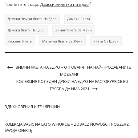
Прочетете също:
Дамски жилетки на едро
Дамски Зимни Якета На Едро
Дамски Якета
Дамски Якета На Едро
Зимни Якета За Жени
Кожени Якета
Метални Якета За Жени
Якета От Шуби
ЗИМНИ ЯКЕТА НА ЕДРО – ОТГОВАРЯТ НА НАЙ-ПРОДАВАНИТЕ
МОДЕЛИ!
КОЛЕКЦИЯ КОЛЕДНИ ДРЕХИ НА ЕДРО НА FACTORYPRICE.EU –
ТРЯБВА ДА ИМА 2021
ВДЪХНОВЕНИЯ И ТЕНДЕНЦИИ
KOLEKCJA BASIC NA LATO W HURCIE – ZOBACZ NOWOŚCI I POSZERZ
SWOJĄ OFERTĘ