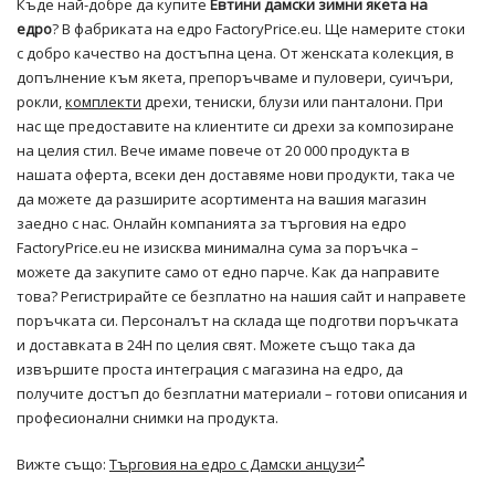
Къде най-добре да купите
Евтини
дамски зимни якета на
едро
? В фабриката на едро FactoryPrice.eu. Ще намерите стоки
с добро качество на достъпна цена. От женската колекция, в
допълнение към якета, препоръчваме и пуловери, суичъри,
рокли,
комплекти
дрехи, тениски, блузи или панталони. При
нас ще предоставите на клиентите си дрехи за композиране
на целия стил. Вече имаме повече от 20 000 продукта в
нашата оферта, всеки ден доставяме нови продукти, така че
да можете да разширите асортимента на вашия магазин
заедно с нас. Онлайн компанията за търговия на едро
FactoryPrice.eu не изисква минимална сума за поръчка –
можете да закупите само от едно парче. Как да направите
това? Регистрирайте се безплатно на нашия сайт и направете
поръчката си. Персоналът на склада ще подготви поръчката
и доставката в 24H по целия свят. Можете също така да
извършите проста интеграция с магазина на едро, да
получите достъп до безплатни материали – готови описания и
професионални снимки на продукта.
Вижте също:
Търговия на едро с Дамски анцузи