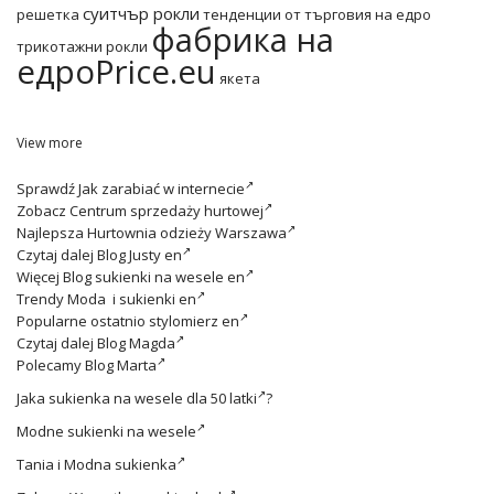
суитчър рокли
решетка
тенденции от търговия на едро
фабрика на
трикотажни рокли
едроPrice.eu
якета
View more
Sprawdź
Jak zarabiać w internecie
Zobacz
Centrum sprzedaży hurtowej
Najlepsza
Hurtownia odzieży Warszawa
Czytaj dalej
Blog Justy en
Więcej
Blog sukienki na wesele en
Trendy
Moda i sukienki en
Popularne ostatnio
stylomierz en
Czytaj dalej
Blog Magda
Polecamy
Blog Marta
Jaka
sukienka na wesele dla 50 latki
?
Modne
sukienki na wesele
Tania i
Modna sukienka