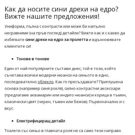
Как да носите сини дрехи на едро?
Вижте нашите предложения!
Униформа, пълна с контрасти или може би напълно
несравними (на пръв поглед) детайли? Вижте как и с какво да
избягвате
сини дрехи на едро за пролетта
и вдъхновявате
клиентите си!
Тонове в тонове
Един от най-популярните състави днес, той е този, който
съчетава всички модерни нюанси на синьото в едно,
последователно
облекло
. Как го пресъздавате? Приглушена
основа (например синя рокля), силно контрастни аксесоари
(предлагаме аквамарин или индиго нюанси) и корица в тъмен,
класически цвят (черен, тъмен или бежов). Първоначално и с
вкус.
Електрифициращ детайл
Тоалети със синьо в главната роля не са само тези направо