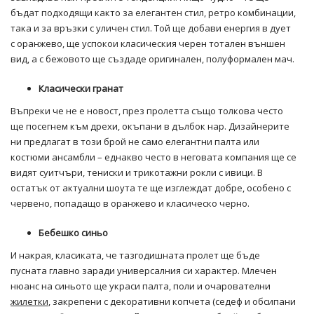
бъдат подходящи както за елегантен стил, ретро комбинации,
така и за връзки с уличен стил. Той ще добави енергия в дует
с оранжево, ще успокои класическия черен тотален външен
вид, а с бежовото ще създаде оригинален, полуформален мач.
Класически гранат
Въпреки че не е новост, през пролетта също толкова често
ще посегнем към дрехи, окъпани в дълбок нар. Дизайнерите
ни предлагат в този брой не само елегантни палта или
костюми ансамбли – еднакво често в неговата компания ще се
видят суитчъри, тениски и трикотажни рокли с ивици. В
остатък от актуални шоута те ще изглеждат добре, особено с
червено, попадащо в оранжево и класическо черно.
Бебешко синьо
И накрая, класиката, че тазгодишната пролет ще бъде
пусната главно заради универсалния си характер. Млечен
нюанс на синьото ще украси палта, поли и очарователни
жилетки
, закрепени с декоративни копчета (седеф и обсипани