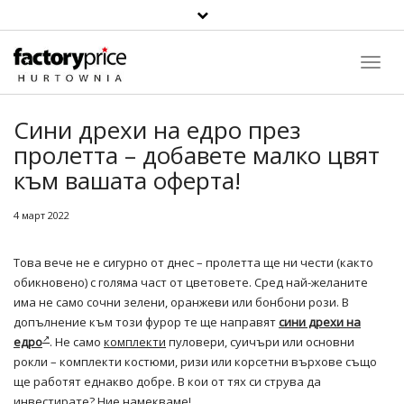
Toggl
Navig
Сини дрехи на едро през
пролетта – добавете малко цвят
към вашата оферта!
4 март 2022
Това вече не е сигурно от днес – пролетта ще ни чести (както
обикновено) с голяма част от цветовете. Сред най-желаните
има не само сочни зелени, оранжеви или бонбони рози. В
допълнение към този фурор те ще направят
сини дрехи на
едро
. Не само
комплекти
пуловери, суичъри или основни
рокли – комплекти костюми, ризи или корсетни върхове също
ще работят еднакво добре. В кои от тях си струва да
инвестирате? Ние намекваме!