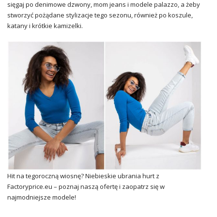
sięgaj po denimowe dzwony, mom jeans i modele palazzo, a żeby
stworzyć pożądane stylizacje tego sezonu, również po koszule,
katany i krótkie kamizelki.
Hit na tegoroczną wiosnę? Niebieskie ubrania hurt z
Factoryprice.eu – poznaj naszą ofertę i zaopatrz się w
najmodniejsze modele!