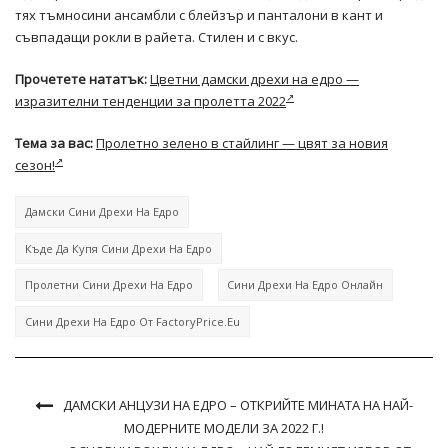
тях тъмносини ансамбли с блейзър и панталони в кант и
съвпадащи рокли в райета. Стилен и с вкус.
Прочетете нататък:
Цветни дамски дрехи на едро —
изразителни тенденции за пролетта 2022
Тема за вас:
Пролетно зелено в стайлинг — цвят за новия
сезон!
Дамски Сини Дрехи На Едро
Къде Да Купя Сини Дрехи На Едро
Пролетни Сини Дрехи На Едро
Сини Дрехи На Едро Онлайн
Сини Дрехи На Едро От FactoryPrice.eu
ДАМСКИ АНЦУЗИ НА ЕДРО – ОТКРИЙТЕ МИНАТА НА НАЙ-
МОДЕРНИТЕ МОДЕЛИ ЗА 2022 Г.!