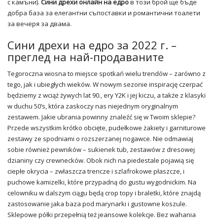
с камъни).
Сини дрехи онлайн на едро
в този брой ще бъде
добра база за елегантни съпоставки и романтични тоалети
за вечеря за двама.
Сини дрехи на едро за 2022 г. –
преглед на най-продаваните
Tegoroczna wiosna to miejsce spotkań wielu trendów – zarówno z
tego, jak i ubiegłych wieków. W nowym sezonie inspirację czerpać
będziemy z wciąż żywych lat 90., ery Y2K i jej kiczu, a także z klasyki
w duchu 50’s, która zaskoczy nas niejednym oryginalnym
zestawem. Jakie ubrania powinny znaleźć się w Twoim sklepie?
Przede wszystkim krótko obcięte, pudełkowe żakiety i garniturowe
zestawy ze spodniami o rozszerzanej nogawce. Nie odmawiaj
sobie również pewników – sukienek tub, zestawów z dresowej
dzianiny czy crewnecków. Obok nich na piedestale pojawią się
ciepłe okrycia – zwłaszcza trencze i szlafrokowe płaszcze, i
puchowe kamizelki, które przypadną do gustu wygodnickim. Na
celowniku w dalszym ciągu będą crop topy i braletki, które znajdą
zastosowanie jaka baza pod marynarki i gustowne koszule.
Sklepowe półki przepełnią też jeansowe kolekcje. Bez wahania