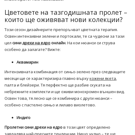
Цветовете на тазгодишната пролет –
които ще оживяват нови колекции?
Този сезон дизайнерите препоръчват цветната терапия.
Освен интензивни зелени и портокали, те са чудесни за тази
цел
сини
дрехи на едро
онлайн
. На кои нюанси си струва
особено да залагате? Вижте:
Аквамарин
Интензивната комбинация от синьо-зелено през следващите
месеци ще се характеризира главно върху
кожени якета
,
палта и блейзери. Тя перфектно ще разбие скуката на
небрежните комплекти и ще оживи монохромен външен вид.
Освен това, тя лесно ще се комбинира с други нюанси –
особено с пастелно синьо и лилаво виолетово.
Индиго
Пролетни сини дрехи на едро
в този цвят определено
завладява най-пресните тенденции. Нищо чудно – те ще