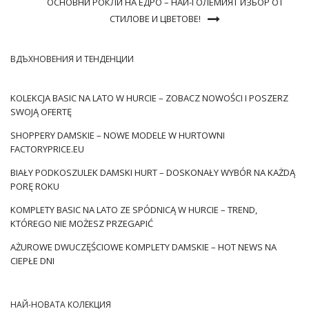
ОСНОВНИ РОКЛИ НА ЕДРО – НАЙ-ГОЛЕМИЯТ ИЗБОР ОТ
СТИЛОВЕ И ЦВЕТОВЕ!
ВДЪХНОВЕНИЯ И ТЕНДЕНЦИИ
KOLEKCJA BASIC NA LATO W HURCIE – ZOBACZ NOWOŚCI I POSZERZ
SWOJĄ OFERTĘ
SHOPPERY DAMSKIE – NOWE MODELE W HURTOWNI
FACTORYPRICE.EU
BIAŁY PODKOSZULEK DAMSKI HURT – DOSKONAŁY WYBÓR NA KAŻDĄ
PORĘ ROKU
KOMPLETY BASIC NA LATO ZE SPÓDNICĄ W HURCIE – TREND,
KTÓREGO NIE MOŻESZ PRZEGAPIĆ
AŻUROWE DWUCZĘŚCIOWE KOMPLETY DAMSKIE – HOT NEWS NA
CIEPŁE DNI
НАЙ-НОВАТА КОЛЕКЦИЯ