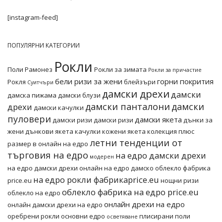
[instagram-feed]
ПОПУЛЯРНИ КАТЕГОРИИ
Рокли
Поли
Рамонез
Рокли за зимата
Рокли за причастие
бели ризи за жени
горни покрития
Рокля
блейзъри
Суитчъри
дамски дрехи
дамски
дамска пижама
дамски блузи
дамски панталони
дамски
дрехи
дамски качулки
пуловери
дамски якета
дамски ризи
дамски ризи
дънки за
жени
дънкови якета
качулки
кожени якета
колекция плюс
летни тенденции от
размер в онлайн на едро
търговия на едро
на едро дамски дрехи
модерен
на едро дамски дрехи онлайн
на едро дамско облекло фабрика
на едро рокли фабрикаprice.eu
price.eu
нощни ризи
облекло фабрика на едро price.eu
облекло на едро
онлайн дрехи на едро
онлайн дамски дрехи на едро
оребрени рокли основни едро
плисирани поли
осветяване