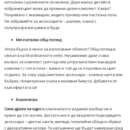
изпълнен с различните си нюанси. Дори малък детайл в
избрания цвят може да промени целия комплект. Какво?
Покривало с аквамарин, индиго пуловер или пастелна пола.
Не забравяйте за аксесоарите – шалове, очила с
полупрозрачни рамки и буци.
Мечтателен общ поглед
Ултра бързо и лесно за използване облекло? Общ поглед в
сянката на безоблачното небе. Независимо дали става
въпрос за комплект суитчър или ултра женствен жакардов
комплект с топ и пола – важно е той да се откроява на цвят
отдалеч. За това задължително аксесоари – кожена чанта или
бъбрек, геометрични очила и масивни бижута. Добавете ги
към офертата си!
Класически
Сини дрехи на едро
в класическото издание изобщо не е
нужно да сте скучни. Достатъчно е да хвърлите подходящите
аксесоари – цветни чанти, висящи, полилейни обеци и обувки
с декоративни носове. Те несъмнено ще бъдат намерени сред