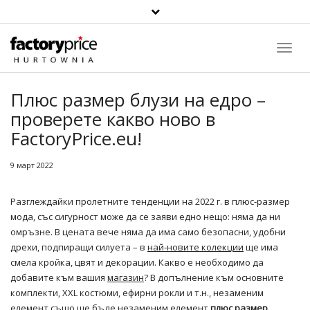
Toggl
Navig
Плюс размер блузи на едро –
проверете какво ново в
FactoryPrice.eu!
9 март 2022
Разглеждайки пролетните тенденции на 2022 г. в плюс-размер
мода, със сигурност може да се заяви едно нещо: няма да ни
омръзне. В цената вече няма да има само безопасни, удобни
дрехи, подпиращи силуета – в
най-новите колекции
ще има
смела кройка, цвят и декорации. Какво е необходимо да
добавите към вашия
магазин
? В допълнение към основните
комплекти, XXL костюми, ефирни рокли и т.н., незаменим
елемент също ще бъде незаменим елемент
плюс размер