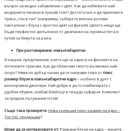
въпрос за модно забавление с цвят. Как да избягвате най-
модерните нюанси в пухкав стил? Достатъчно е да приложите
трика „тон в тон“ (например, съберете млечно розови
панталони с блуза с яростен цвят на фуксия). Цялото нещо ще
бъде перфектно допълнено от джапанки на скромна пета и
кутия за бижута на ръка.
При разтоварване: извънгабаритни
И накрая, предложение, което ще се хареса на феновете на
оптичните трикове. Как да облекчим тялото възможно най-
скоро? Няма по-добър начин да се направи това от
плюс
размер блузи в извънгабаритни едро
– особено в дует с
монохромни джоггери. Най-добре е да го комбинирате с
удобни обувки, хлабав блейзър и твърдо куфарче. Комплект
за градски пътувания готов!
Също така проверете:
Нова колекция плюс размер на едро –
Топ XXL тенденции
Може да се интересувате от:
Раирани блузи на едро – жените