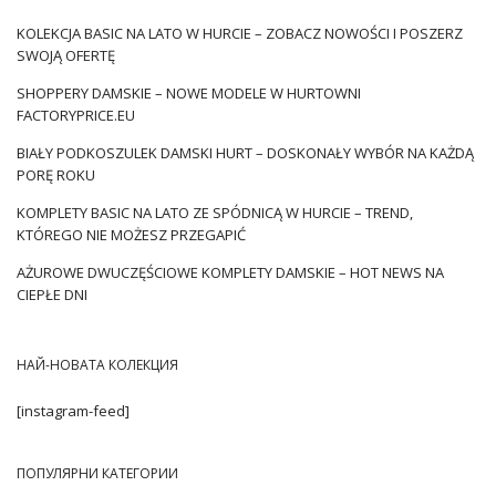
KOLEKCJA BASIC NA LATO W HURCIE – ZOBACZ NOWOŚCI I POSZERZ
SWOJĄ OFERTĘ
SHOPPERY DAMSKIE – NOWE MODELE W HURTOWNI
FACTORYPRICE.EU
BIAŁY PODKOSZULEK DAMSKI HURT – DOSKONAŁY WYBÓR NA KAŻDĄ
PORĘ ROKU
KOMPLETY BASIC NA LATO ZE SPÓDNICĄ W HURCIE – TREND,
KTÓREGO NIE MOŻESZ PRZEGAPIĆ
AŻUROWE DWUCZĘŚCIOWE KOMPLETY DAMSKIE – HOT NEWS NA
CIEPŁE DNI
НАЙ-НОВАТА КОЛЕКЦИЯ
[instagram-feed]
ПОПУЛЯРНИ КАТЕГОРИИ