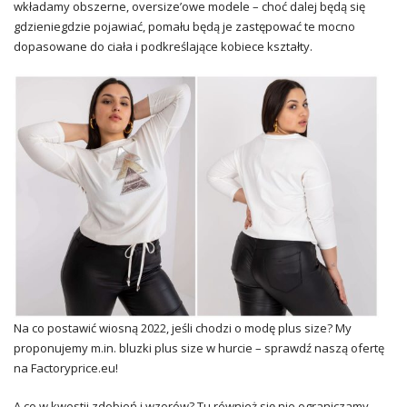
wkładamy obszerne, oversize’owe modele – choć dalej będą się
gdzieniegdzie pojawiać, pomału będą je zastępować te mocno
dopasowane do ciała i podkreślające kobiece kształty.
Na co postawić wiosną 2022, jeśli chodzi o modę plus size? My
proponujemy m.in. bluzki plus size w hurcie – sprawdź naszą ofertę
na Factoryprice.eu!
A co w kwestii zdobień i wzorów? Tu również się nie ograniczamy.