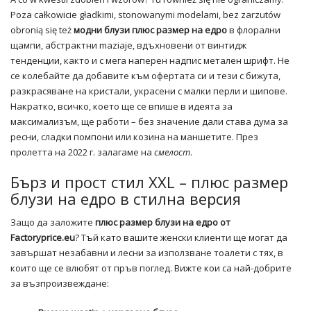
Poza całkowicie gładkimi, stonowanymi modelami, bez zarzutów
obronią się też
модни блузи плюс размер на едро
в флорални
щампи, абстрактни maziaje, вдъхновени от винтидж
тенденции, както и с мега наперен надпис метален шрифт. Не
се колебайте да добавите към офертата си и тези с бижута,
разкрасяване на кристали, украсени с малки перли и шипове.
Накратко, всичко, което ще се впише в идеята за
максимализъм, ще работи – без значение дали става дума за
ресни, сладки помпони или козина на маншетите. През
пролетта на 2022 г. залагаме на
смелост
.
Бърз и прост стил XXL – плюс размер
блузи на едро в стилна версия
Защо да заложите
плюс размер блузи на едро от
Factoryprice.eu
? Тъй като вашите женски клиенти ще могат да
завършат незабавни и лесни за използване тоалети с тях, в
които ще се влюбят от пръв поглед. Вижте кои са най-добрите
за възпроизвеждане: