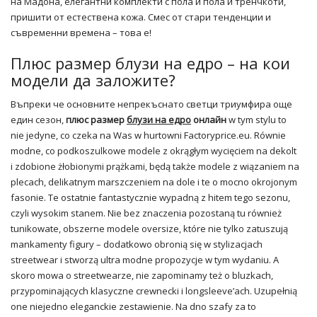
на Мадона, елегантни комплекти с пола и пола и тренчкоти,
пришити от естествена кожа. Смес от стари тенденции и
съвременни времена – това е!
Плюс размер блузи на едро – на кои
модели да заложите?
Въпреки че основните непрекъснато светци триумфира още
един сезон,
плюс размер
блузи на едро
онлайн
w tym stylu to
nie jedyne, co czeka na Was w hurtowni Factoryprice.eu. Równie
modne, co podkoszulkowe modele z okrągłym wycięciem na dekolt
i zdobione żłobionymi prążkami, będą także modele z wiązaniem na
plecach, delikatnym marszczeniem na dole i te o mocno okrojonym
fasonie. Te ostatnie fantastycznie wypadną z hitem tego sezonu,
czyli wysokim stanem. Nie bez znaczenia pozostaną tu również
tunikowate, obszerne modele oversize, które nie tylko zatuszują
mankamenty figury – dodatkowo obronią się w stylizacjach
streetwear i stworzą ultra modne propozycje w tym wydaniu. A
skoro mowa o streetwearze, nie zapominamy też o bluzkach,
przypominających klasyczne crewnecki i longsleeve’ach. Uzupełnią
one niejedno eleganckie zestawienie. Na dno szafy za to