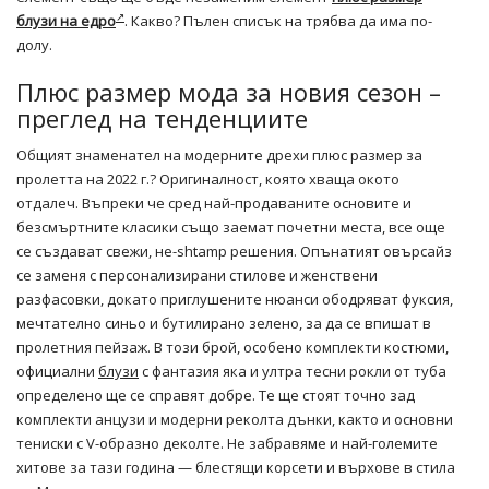
блузи на едро
. Какво? Пълен списък на трябва да има по-
долу.
Плюс размер мода за новия сезон –
преглед на тенденциите
Общият знаменател на модерните дрехи плюс размер за
пролетта на 2022 г.? Оригиналност, която хваща окото
отдалеч. Въпреки че сред най-продаваните основите и
безсмъртните класики също заемат почетни места, все още
се създават свежи, не-shtamp решения. Опънатият овърсайз
се заменя с персонализирани стилове и женствени
разфасовки, докато приглушените нюанси ободряват фуксия,
мечтателно синьо и бутилирано зелено, за да се впишат в
пролетния пейзаж. В този брой, особено комплекти костюми,
официални
блузи
с фантазия яка и ултра тесни рокли от туба
определено ще се справят добре. Те ще стоят точно зад
комплекти анцузи и модерни реколта дънки, както и основни
тениски с V-образно деколте. Не забравяме и най-големите
хитове за тази година — блестящи корсети и върхове в стила