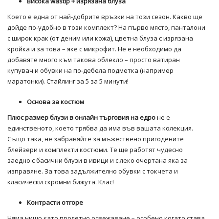
Висока wastip + изрязана блуза
Което е една от най-добрите връзки на този сезон. Какво ще
дойде по-удобно в този комплект? На първо място, панталони
с широк крак (от деним или кожа), цветна блуза с изрязана
кройка и за това – яке с микрофит. Не е необходимо да
добавяте много към такова облекло – просто ватиран
купувач и обувки на по-дебела подметка (например
маратонки). Стайлинг за 5 за 5 минути!
Основа за костюм
Плюс размер блузи в онлайн търговия на едро
не е
единственото, което трябва да има във вашата колекция.
Също така, не забравяйте за мъжествено пригодените
блейзери и комплекти костюми. Те ще работят чудесно
заедно с басични блузи в ивици и с леко очертана яка за
изправяне. За това задължително обувки с токчета и
класически скромни бижута. Клас!
Контрасти отгоре
Няма нищо като пролетно освежаване – особено когато става