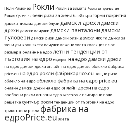
Рокли
Поли
Рамонез
Рокли за зимата
Рокли за причастие
бели ризи за жени
горни покрития
Рокля
блейзъри
Суитчъри
дамски дрехи
дамски
дамска пижама
дамски блузи
дамски панталони
дамски
дрехи
дамски качулки
пуловери
дамски якета
дамски ризи
дамски ризи
дънки за
жени
дънкови якета
качулки
кожени якета
колекция плюс
летни тенденции от
размер в онлайн на едро
търговия на едро
на едро дамски дрехи
модерен
на едро дамски дрехи онлайн
на едро дамско облекло фабрика
на едро рокли фабрикаprice.eu
price.eu
нощни ризи
облекло фабрика на едро price.eu
облекло на едро
онлайн дрехи на едро
онлайн дамски дрехи на едро
оребрени рокли основни едро
плисирани поли
осветяване
суитчър рокли
решетка
тенденции от търговия на едро
фабрика на
трикотажни рокли
едроPrice.eu
якета