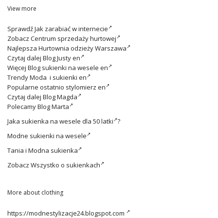
View more
Sprawdź
Jak zarabiać w internecie
Zobacz
Centrum sprzedaży hurtowej
Najlepsza
Hurtownia odzieży Warszawa
Czytaj dalej
Blog Justy en
Więcej
Blog sukienki na wesele en
Trendy
Moda i sukienki en
Popularne ostatnio
stylomierz en
Czytaj dalej
Blog Magda
Polecamy
Blog Marta
Jaka
sukienka na wesele dla 50 latki
?
Modne
sukienki na wesele
Tania i
Modna sukienka
Zobacz
Wszystko o sukienkach
More about clothing
https://modnestylizacje24.blogspot.com