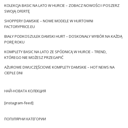
KOLEKCJA BASIC NA LATO W HURCIE – ZOBACZ NOWOŚCI I POSZERZ
SWOJĄ OFERTĘ
SHOPPERY DAMSKIE – NOWE MODELE W HURTOWNI
FACTORYPRICE.EU
BIAŁY PODKOSZULEK DAMSKI HURT – DOSKONAŁY WYBÓR NA KAŻDĄ
PORĘ ROKU
KOMPLETY BASIC NA LATO ZE SPÓDNICĄ W HURCIE – TREND,
KTÓREGO NIE MOŻESZ PRZEGAPIĆ
AŻUROWE DWUCZĘŚCIOWE KOMPLETY DAMSKIE – HOT NEWS NA
CIEPŁE DNI
НАЙ-НОВАТА КОЛЕКЦИЯ
[instagram-feed]
ПОПУЛЯРНИ КАТЕГОРИИ