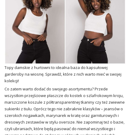
Topy damskie z hurtowni to idealna baza do kapsułowej
garderoby na wiosnę. Sprawdź, które z nich warto mieć w swojej
kolekcji!
Co zatem warto dodać do swojego asortymentu? Przede
wszystkim przejściowe płaszcze do kostek o szlafrokowym kroju,
marszczone koszule z półtransparentnej tkaniny czy też zwiewne
sukienki z tiulu. Oprócz tego nie zabraknie klasyków – jeansów o
szerokich nogawkach, marynarek w kratę oraz garniturowych i
dresowych zestawów w stylu oversize. Nie zapominaj też o bazie,
czyli ubraniach, które będą pasować do niemal wszystkiego i