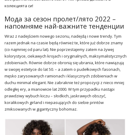
колекцията си!
Мода за сезон пролет/лято 2022 –
напомняме най-важните тенденции
Wraz z nadejściem nowego sezonu, nadejdą i nowe trendy. Tym
razem jednak na czasie będą również te, które już dobrze znamy
(co najmniej od paru lat). Nie poprzestajemy zatem na żywej
kolorystyce, ciekawych krojach i oryginalnych, maksymalistycznych
zdobieniach. Równie dobrze obronią się ubrania, które nawiązują
w swojej estetyce do lat 50. – a zatem o pudełkowych fasonach,
męsko zarysowanych ramionach i klasycznych zdobieniach w
duchu minimal elegant. Nie zabraknie też propozycji z nieco mniej
odległej ery, a mianowicie lat 2000. W tym przypadku nastąpi
prawdziwy wybuch kiczu – słodkich, jaskrawych obszyć,
koralikowych girland i niepasujących do siebie printów
zmiksowanych w gigantyczny bohomaz.