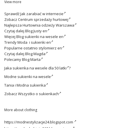
View more
Sprawdź
Jak zarabiać w internecie
Zobacz
Centrum sprzedaży hurtowej
Najlepsza
Hurtownia odzieży Warszawa
Czytaj dalej
Blog Justy en
Więcej
Blog sukienki na wesele en
Trendy
Moda i sukienki en
Popularne ostatnio
stylomierz en
Czytaj dalej
Blog Magda
Polecamy
Blog Marta
Jaka
sukienka na wesele dla 50 latki
?
Modne
sukienki na wesele
Tania i
Modna sukienka
Zobacz
Wszystko o sukienkach
More about clothing
https://modnestylizacje24.blogspot.com