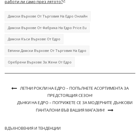
работи ли само през лятото?
Дамски Върхове От Търговия На Едро Онлайн
Дамски Върхове От Фабрика На Едро Price.eu
Дамски Къси Върхове От Едро
Евтини Дамски Върхове От Търговия На Едро
Оребрени Върхове За Жени От Едро
ЛЕТНИ РОКЛИ НА ЕДРО – ПОПЪЛНЕТЕ АСОРТИМЕНТА ЗА
ПРЕДСТОЯЩИЯ СЕЗОН!
ДЪНКИ НА ЕДРО – ПОГРИЖЕТЕ СЕ ЗА МОДЕРНИТЕ ДЪНКОВИ
ПАНТАЛОНИ ВЪВ ВАШИЯ МАГАЗИН!
ВДЪХНОВЕНИЯ И ТЕНДЕНЦИИ