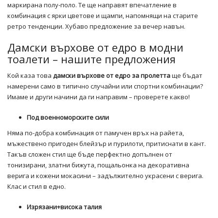
маркирана полу-поло. Те ще направят впечатление в
комбинация с ярки цветове и щампи, напомнящи на старите
ретро тенденции. Хубаво предложение за вечер навън.
Дамски върхове от едро в модни
тоалети – нашите предложения
Кой каза това
дамски върхове от едро за пролетта
ще бъдат
намерени само в типично случайни или спортни комбинации?
Имаме и други начини да ги направим – проверете какво!
Под военноморските сили
Няма по-добра комбинация от памучен връх на райета,
мъжествено пригоден блейзър и пурилоти, притиснати в кант.
Такъв сложен стил ще бъде перфектно допълнен от
тонизирани, златни бижута, пощальонка на декоративна
верига и кожени мокасини – задължително украсени с верига.
Клас и стил в едно.
Изрязани+висока талия