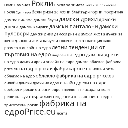
Рокли
Поли
Рамонез
Рокли за зимата
Рокли за причастие
бели ризи за жени
горни покрития
Рокля
блейзъри
Суитчъри
дамски дрехи
дамски
дамска пижама
дамски блузи
дамски панталони
дамски
дрехи
дамски качулки
пуловери
дамски якета
дамски ризи
дамски ризи
дънки за
жени
дънкови якета
качулки
кожени якета
колекция плюс
летни тенденции от
размер в онлайн на едро
търговия на едро
на едро дамски дрехи
модерен
на едро дамски дрехи онлайн
на едро дамско облекло фабрика
на едро рокли фабрикаprice.eu
price.eu
нощни ризи
облекло фабрика на едро price.eu
облекло на едро
онлайн дрехи на едро
онлайн дамски дрехи на едро
оребрени рокли основни едро
плисирани поли
осветяване
суитчър рокли
решетка
тенденции от търговия на едро
фабрика на
трикотажни рокли
едроPrice.eu
якета