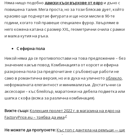
Няма нищо подобно
дамски къси върхове от едро
и дъно с
повишена талия. Мега проста, но за този бляскав дует, който
красиво ще подчертае фигурата и ще носи мисли в 90-те
години, когато той правеше специален фурор. Хвърляме в
него кожена катана с размер XXL, геометрични очила с рамки
и малка кутия на ръка.
С ефирна пола
Никой няма да се противопостави на това предложение – без
значение какъв повод. Комбинацията от корсет и ефирна
разкроена пола (за предпочитане с ръбове) ще работи не
само в романтична версия, но и в духа на уличното
облекло
,
неформалната елегантност и минимализъм. Достатъчни са
аксесоари – къс блейзър, маратонки на дебела подметка или
шапка с кофа (всяка за различна комбинация).
Вижте също:
Колекция пролет 2022 г. в магазина на едро на
FactoryPrice.eu – трябва да има
Не можете да пропуснете:
Къс топ с дантела на ремъци — ще