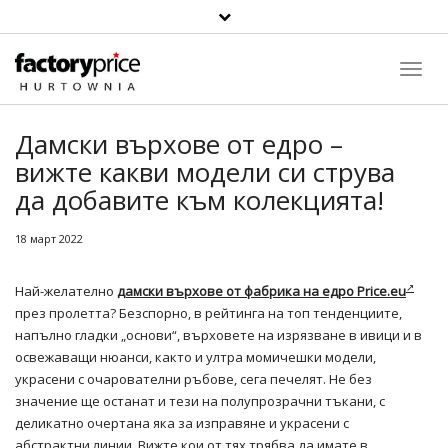
Toggl
Navig
Дамски върхове от едро –
вижте какви модели си струва
да добавите към колекцията!
18 март 2022
Най-желателно
дамски върхове от фабрика на едро Price.eu
през пролетта? Безспорно, в рейтинга на топ тенденциите,
напълно гладки „основи“, върховете на изрязване в ивици и в
освежаващи нюанси, както и ултра момичешки модели,
украсени с очарователни ръбове, сега печелят. Не без
значение ще останат и тези на полупрозрачни тъкани, с
деликатно очертана яка за изправяне и украсени с
абстрактни линии. Вижте кои от тях трябва да имате в