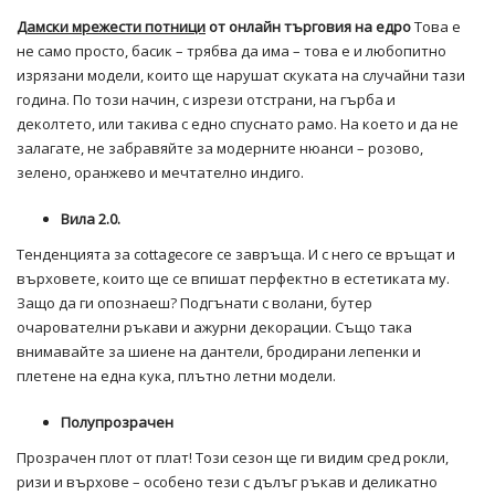
Дамски мрежести потници
от онлайн търговия на едро
Това е
не само просто, басик – трябва да има – това е и любопитно
изрязани модели, които ще нарушат скуката на случайни тази
година. По този начин, с изрези отстрани, на гърба и
деколтето, или такива с едно спуснато рамо. На което и да не
залагате, не забравяйте за модерните нюанси – розово,
зелено, оранжево и мечтателно индиго.
Вила 2.0.
Тенденцията за cottagecore се завръща. И с него се връщат и
върховете, които ще се впишат перфектно в естетиката му.
Защо да ги опознаеш? Подгънати с волани, бутер
очарователни ръкави и ажурни декорации. Също така
внимавайте за шиене на дантели, бродирани лепенки и
плетене на една кука, плътно летни модели.
Полупрозрачен
Прозрачен плот от плат! Този сезон ще ги видим сред рокли,
ризи и върхове – особено тези с дълъг ръкав и деликатно