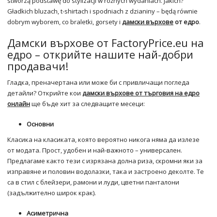
stworzą podstawę do stylizacji w różnych wydaniach. Jakich?
Gładkich bluzach, t-shirtach i spodniach z dzianiny – będą równie
dobrym wyborem, co braletki, gorsety i
дамски върхове
от едро
.
Дамски върхове от FactoryPrice.eu на
едро – открийте нашите най-добри
продавачи!
Гладка, преначертана или може би с привличащи погледа
детайли? Открийте кои
дамски върхове от търговия на едро
онлайн
ще бъде хит за следващите месеци:
Основни
Класика на класиката, която вероятно никога няма да излезе
от модата. Прост, удобен и най-важното – универсален.
Предлагаме както тези с изрязана долна риза, скромни яки за
изправяне и половин водолазки, така и застроено деколте. Те
са в стил с блейзери, рамони и луди, цветни панталони
(задължително широк крак).
Асиметрична