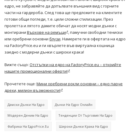
едро, не забравяйте да допълвате външния вид с горните
части на гардероба. След това ще предложите на клиентите
готови общи погледи, т.е. цели сложни стилизации. През
пролетта и лятото дамите обичат да носят модни дънки с
монтирани
Върхове на ремъци
, памучни свободни тениски
или оребрени основни
блузи
. Намерете ги в офертата на едро
на FactoryPrice.eu и ги хвърлете във виртуална кошница
заедно с модерни дънки с широки крака!
Вижте също:
Отстъпки на едро на FactoryPrice.eu – открийте
нашите промоционални оферти!
Прочетете още:
Мини оребрени рокли основни – едно парче
дрехи, милион възможности!
Дамски Дънки На Едро
Дънки На Едро Онлайн
Модерен Деним На Едро
Тенденции От Търговия На Едро
Фабрика На ЕдроPrice.eu
Широки Дънки Крака На Едро