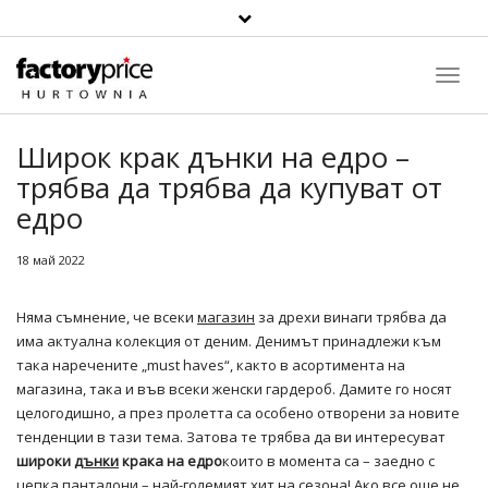
Toggl
Navig
Широк крак дънки на едро –
трябва да трябва да купуват от
едро
18 май 2022
Няма съмнение, че всеки
магазин
за дрехи винаги трябва да
има актуална колекция от деним. Денимът принадлежи към
така наречените „must haves“, както в асортимента на
магазина, така и във всеки женски гардероб. Дамите го носят
целогодишно, а през пролетта са особено отворени за новите
тенденции в тази тема. Затова те трябва да ви интересуват
широки
дънки
крака на едро
които в момента са – заедно с
цепка панталони – най-големият хит на сезона! Ако все още не