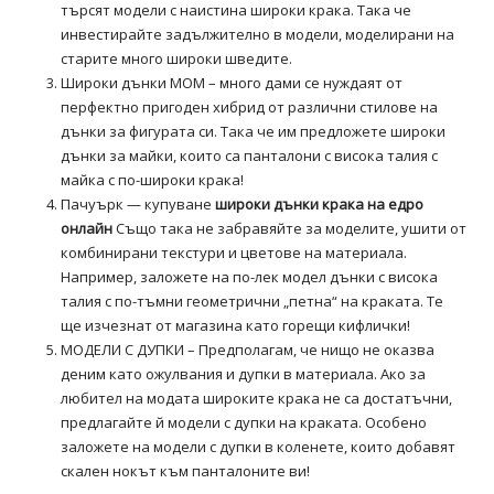
търсят модели с наистина широки крака. Така че
инвестирайте задължително в модели, моделирани на
старите много широки шведите.
Широки дънки MOM – много дами се нуждаят от
перфектно пригоден хибрид от различни стилове на
дънки за фигурата си. Така че им предложете широки
дънки за майки, които са панталони с висока талия с
майка с по-широки крака!
Пачуърк — купуване
широки дънки крака на едро
онлайн
Също така не забравяйте за моделите, ушити от
комбинирани текстури и цветове на материала.
Например, заложете на по-лек модел дънки с висока
талия с по-тъмни геометрични „петна“ на краката. Те
ще изчезнат от магазина като горещи кифлички!
МОДЕЛИ С ДУПКИ – Предполагам, че нищо не оказва
деним като ожулвания и дупки в материала. Ако за
любител на модата широките крака не са достатъчни,
предлагайте й модели с дупки на краката. Особено
заложете на модели с дупки в коленете, които добавят
скален нокът към панталоните ви!