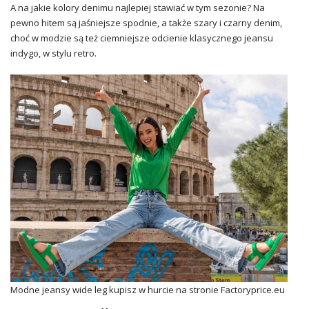
A na jakie kolory denimu najlepiej stawiać w tym sezonie? Na
pewno hitem są jaśniejsze spodnie, a także szary i czarny denim,
choć w modzie są też ciemniejsze odcienie klasycznego jeansu
indygo, w stylu retro.
Modne jeansy wide leg kupisz w hurcie na stronie Factoryprice.eu