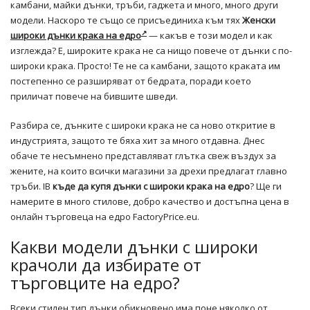
камбани, майки дънки, тръби, гаджета и много, много други
модели. Наскоро те също се присъединиха към тях
Женски
широки дънки крака на едро
— какъв е този модел и как
изглежда? Е, широките крака не са нищо повече от дънки с по-
широки крака. Просто! Те не са камбани, защото краката им
постепенно се разширяват от бедрата, поради което
приличат повече на бившите шведи.
Разбира се, дънките с широки крака не са ново откритие в
индустрията, защото те бяха хит за много отдавна. Днес
обаче те несъмнено представляват глътка свеж въздух за
жените, на които всички магазини за дрехи предлагат главно
тръби. IB
къде да купя дънки с широки крака на едро
? Ще ги
намерите в много стилове, добро качество и достъпна цена в
онлайн търговеца на едро FactoryPrice.eu.
Какви модели дънки с широки
крачоли да избирате от
търговците на едро?
Всеки стилен тип дънки обикновено има поне няколко от