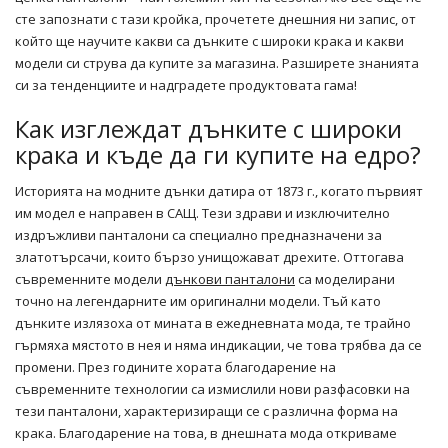
сте запознати с тази кройка, прочетете днешния ни запис, от
който ще научите какви са дънките с широки крака и какви
модели си струва да купите за магазина. Разширете знанията
си за тенденциите и надградете продуктовата гама!
Как изглеждат дънките с широки
крака и къде да ги купите на едро?
Историята на модните дънки датира от 1873 г., когато първият
им модел е направен в САЩ. Тези здрави и изключително
издръжливи панталони са специално предназначени за
златотърсачи, които бързо унищожават дрехите. Оттогава
съвременните модели
дънкови панталони
са моделирани
точно на легендарните им оригинални модели. Тъй като
дънките излязоха от мината в ежедневната мода, те трайно
гърмяха мястото в нея и няма индикации, че това трябва да се
промени. През годините хората благодарение на
съвременните технологии са измислили нови разфасовки на
тези панталони, характеризиращи се с различна форма на
крака. Благодарение на това, в днешната мода откриваме