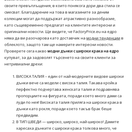
своите превъплъщения, в които понякога дори два стила се
смесват. Благодарение на това в магазините за деним
колекции могат да поддържат атрактивно разнообразие,
като същевременно предлагат на клиентите интересни и
оригинални новости. Ще видите, че FactoryPrice.eu на едро
няма да ви разочарова като доставчик на
модни тенденции
в
облеклото, защото там ще намерите интересни новости.
Проверете сега какво
модни дънки с широки крака на едро
купуват, за да задоволят търсенето на своите клиенти за
нетривиални дрехи:
ВИСОКА ТАЛИЯ – един от най-модерните видове широки
дънки вече са модели с висока талия. Такава кройка
перфектно подчертава женската талия и подравнява
пропорциите на фигурата, поради което много дами са
луди по нея! Високата талия приляга на широки крака в
дънки като рокля, поради което такъв брак беше
предвидим.
В ТИП ШВЕДИ — широко, широко, най-широко! Дамите
харесаха дънките с широки крака толкова много, че