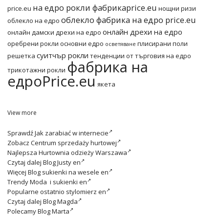
на едро рокли фабрикаprice.eu
price.eu
нощни ризи
облекло фабрика на едро price.eu
облекло на едро
онлайн дрехи на едро
онлайн дамски дрехи на едро
оребрени рокли основни едро
плисирани поли
осветяване
суитчър рокли
решетка
тенденции от търговия на едро
фабрика на
трикотажни рокли
едроPrice.eu
якета
View more
Sprawdź
Jak zarabiać w internecie
Zobacz
Centrum sprzedaży hurtowej
Najlepsza
Hurtownia odzieży Warszawa
Czytaj dalej
Blog Justy en
Więcej
Blog sukienki na wesele en
Trendy
Moda i sukienki en
Popularne ostatnio
stylomierz en
Czytaj dalej
Blog Magda
Polecamy
Blog Marta