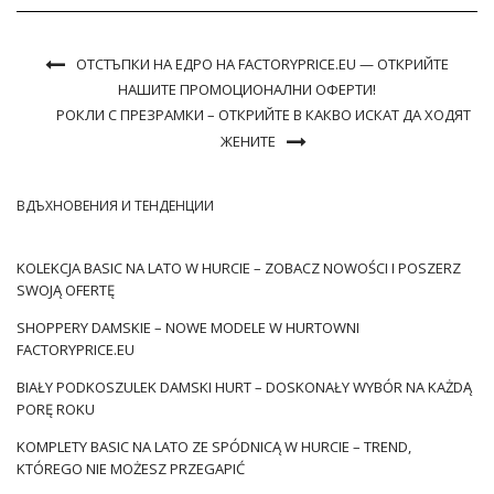
ОТСТЪПКИ НА ЕДРО НА FACTORYPRICE.EU — ОТКРИЙТЕ
НАШИТЕ ПРОМОЦИОНАЛНИ ОФЕРТИ!
РОКЛИ С ПРЕЗРАМКИ – ОТКРИЙТЕ В КАКВО ИСКАТ ДА ХОДЯТ
ЖЕНИТЕ
ВДЪХНОВЕНИЯ И ТЕНДЕНЦИИ
KOLEKCJA BASIC NA LATO W HURCIE – ZOBACZ NOWOŚCI I POSZERZ
SWOJĄ OFERTĘ
SHOPPERY DAMSKIE – NOWE MODELE W HURTOWNI
FACTORYPRICE.EU
BIAŁY PODKOSZULEK DAMSKI HURT – DOSKONAŁY WYBÓR NA KAŻDĄ
PORĘ ROKU
KOMPLETY BASIC NA LATO ZE SPÓDNICĄ W HURCIE – TREND,
KTÓREGO NIE MOŻESZ PRZEGAPIĆ