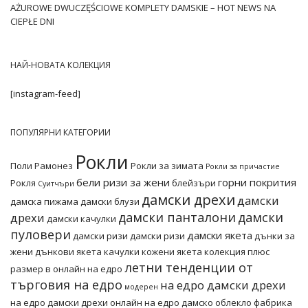
AŻUROWE DWUCZĘŚCIOWE KOMPLETY DAMSKIE – HOT NEWS NA
CIEPŁE DNI
НАЙ-НОВАТА КОЛЕКЦИЯ
[instagram-feed]
ПОПУЛЯРНИ КАТЕГОРИИ
Рокли
Поли
Рамонез
Рокли за зимата
Рокли за причастие
бели ризи за жени
горни покрития
Рокля
блейзъри
Суитчъри
дамски дрехи
дамски
дамска пижама
дамски блузи
дамски панталони
дамски
дрехи
дамски качулки
пуловери
дамски якета
дамски ризи
дамски ризи
дънки за
жени
дънкови якета
качулки
кожени якета
колекция плюс
летни тенденции от
размер в онлайн на едро
търговия на едро
на едро дамски дрехи
модерен
на едро дамски дрехи онлайн
на едро дамско облекло фабрика