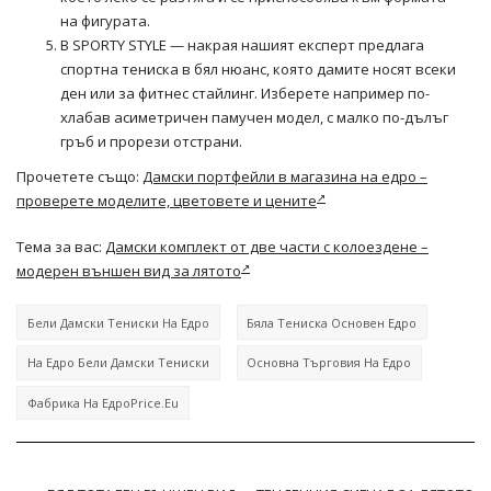
на фигурата.
В SPORTY STYLE — накрая нашият експерт предлага
спортна тениска в бял нюанс, която дамите носят всеки
ден или за фитнес стайлинг. Изберете например по-
хлабав асиметричен памучен модел, с малко по-дълъг
гръб и прорези отстрани.
Прочетете също:
Дамски портфейли в магазина на едро –
проверете моделите, цветовете и цените
Тема за вас:
Дамски комплект от две части с колоездене –
модерен външен вид за лятото
Бели Дамски Тениски На Едро
Бяла Тениска Основен Едро
На Едро Бели Дамски Тениски
Основна Търговия На Едро
Фабрика На ЕдроPrice.eu