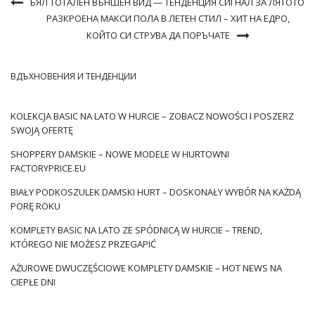
БЯЛ ТОТАЛЕН ВЪНШЕН ВИД — ТЕНДЕНЦИЯ СИГНАЛ ЗА ЛЯТОТО
РАЗКРОЕНА МАКСИ ПОЛА В ЛЕТЕН СТИЛ – ХИТ НА ЕДРО,
КОЙТО СИ СТРУВА ДА ПОРЪЧАТЕ
ВДЪХНОВЕНИЯ И ТЕНДЕНЦИИ
KOLEKCJA BASIC NA LATO W HURCIE – ZOBACZ NOWOŚCI I POSZERZ
SWOJĄ OFERTĘ
SHOPPERY DAMSKIE – NOWE MODELE W HURTOWNI
FACTORYPRICE.EU
BIAŁY PODKOSZULEK DAMSKI HURT – DOSKONAŁY WYBÓR NA KAŻDĄ
PORĘ ROKU
KOMPLETY BASIC NA LATO ZE SPÓDNICĄ W HURCIE – TREND,
KTÓREGO NIE MOŻESZ PRZEGAPIĆ
AŻUROWE DWUCZĘŚCIOWE KOMPLETY DAMSKIE – HOT NEWS NA
CIEPŁE DNI