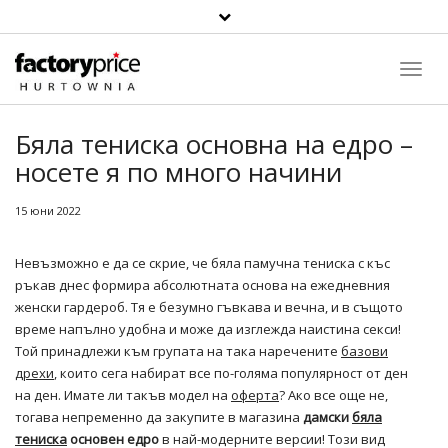
Toggl
Navig
Бяла тениска основна на едро –
носете я по много начини
15 юни 2022
Невъзможно е да се скрие, че бяла памучна тениска с къс
ръкав днес формира абсолютната основа на ежедневния
женски гардероб. Тя е безумно гъвкава и вечна, и в същото
време напълно удобна и може да изглежда наистина секси!
Той принадлежи към групата на така наречените
базови
дрехи
, които сега набират все по-голяма популярност от ден
на ден. Имате ли такъв модел на
оферта
? Ако все още не,
тогава непременно да закупите в магазина
дамски
бяла
тениска
основен едро
в най-модерните версии! Този вид