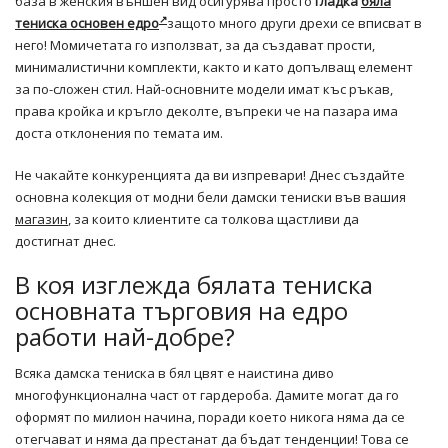
база в женския външен вид осигурява просто
гладка
бяла
тениска основен едро
защото много други дрехи се вписват в
него! Момичетата го използват, за да създават прости,
минималистични комплекти, както и като допълващ елемент
за по-сложен стил. Най-основните модели имат къс ръкав,
права кройка и кръгло деколте, въпреки че на пазара има
доста отклонения по темата им.
Не чакайте конкуренцията да ви изпревари! Днес създайте
основна колекция от модни бели дамски тениски във вашия
магазин
, за които клиентите са толкова щастливи да
достигнат днес.
В коя изглежда бялата тениска
основната търговия на едро
работи най-добре?
Всяка дамска тениска в бял цвят е наистина диво
многофункционална част от гардероба. Дамите могат да го
оформят по милион начина, поради което никога няма да се
отегчават и няма да престанат да бъдат тенденции! Това се