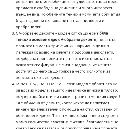
допълнение към изобилието от удобство, такъв модел
предлага и свобода на движение и много интересен
външен вид. По-обемните тениски момичета обичат да
бъдат сдвоени с кльощави панталони, шорти и
оребрени яки.
С V-образно деколте – моден хит също е хит
бяла
тениска основен едро
с V-образно деколте
, тоест във
формата на малък триъгълник, наричан още шип.
Изглежда красиво на силуета, подобрява деколтето,
подобрява пропорциите на тялото и се вписва във
всяка женска фигура. Не е изненадващо, че жените
достигат до него също толкова често, колкото и за
версията с кръгло деколте.
БЯЛА ВГРАДЕНА ТЕНИСКА — този модел е обратното на
овърсайз модела, защото идеално се вписва в тялото,
подчертавайки всички силни страни на женския силует!
Тя е обичана от дамите, които искат да изглеждат
винаги привлекателни с помощта на стил, съставен от
обикновени дрехи. Такъв модел обикновено съдържа
малко количество еластан в състава, благодарение на
което леко се разтяга и се приспособява към формата