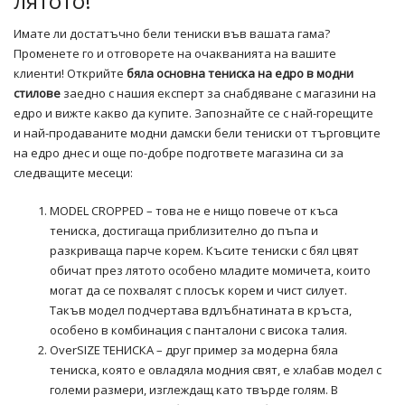
лятото!
Имате ли достатъчно бели тениски във вашата гама?
Променете го и отговорете на очакванията на вашите
клиенти! Открийте
бяла основна тениска на едро в модни
стилове
заедно с нашия експерт за снабдяване с магазини на
едро и вижте какво да купите. Запознайте се с най-горещите
и най-продаваните модни дамски бели тениски от търговците
на едро днес и още по-добре подгответе магазина си за
следващите месеци:
MODEL CROPPED – това не е нищо повече от къса
тениска, достигаща приблизително до пъпа и
разкриваща парче корем. Късите тениски с бял цвят
обичат през лятото особено младите момичета, които
могат да се похвалят с плосък корем и чист силует.
Такъв модел подчертава вдлъбнатината в кръста,
особено в комбинация с панталони с висока талия.
OverSIZE ТЕНИСКА – друг пример за модерна бяла
тениска, която е овладяла модния свят, е хлабав модел с
големи размери, изглеждащ като твърде голям. В