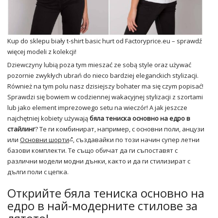
Kup do sklepu biały t-shirt basic hurt od Factoryprice.eu – sprawdź
więcej modeli z kolekcji!
Dziewczyny lubią poza tym mieszać ze sobą style oraz używać
pozornie zwykłych ubrań do nieco bardziej eleganckich stylizacji.
Również na tym polu nasz dzisiejszy bohater ma się czym popisać!
Sprawdzi się bowiem w codziennej wakacyjnej stylizacji z szortami
lub jako element imprezowego setu na wieczór! A jak jeszcze
najchętniej kobiety używają
бяла тениска основно на едро в
стайлинг
? Те ги комбинират, например, с основни поли, анцузи
или
Основни шорти
, създавайки по този начин супер летни
базови комплекти. Те също обичат да ги съпоставят с
различни модели модни дънки, както и да ги стилизират с
дълги поли с цепка.
Открийте бяла тениска основно на
едро в най-модерните стилове за