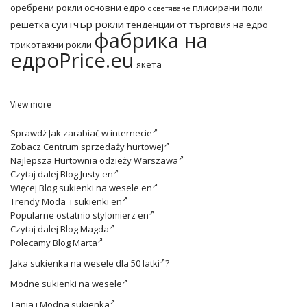
оребрени рокли основни едро
плисирани поли
осветяване
суитчър рокли
решетка
тенденции от търговия на едро
фабрика на
трикотажни рокли
едроPrice.eu
якета
View more
Sprawdź
Jak zarabiać w internecie
Zobacz
Centrum sprzedaży hurtowej
Najlepsza
Hurtownia odzieży Warszawa
Czytaj dalej
Blog Justy en
Więcej
Blog sukienki na wesele en
Trendy
Moda i sukienki en
Popularne ostatnio
stylomierz en
Czytaj dalej
Blog Magda
Polecamy
Blog Marta
Jaka
sukienka na wesele dla 50 latki
?
Modne
sukienki na wesele
Tania i
Modna sukienka