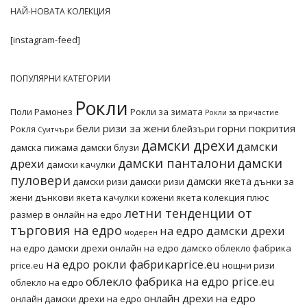
НАЙ-НОВАТА КОЛЕКЦИЯ
[instagram-feed]
ПОПУЛЯРНИ КАТЕГОРИИ
Рокли
Поли
Рамонез
Рокли за зимата
Рокли за причастие
бели ризи за жени
горни покрития
Рокля
блейзъри
Суитчъри
дамски дрехи
дамски
дамска пижама
дамски блузи
дамски панталони
дамски
дрехи
дамски качулки
пуловери
дамски якета
дамски ризи
дамски ризи
дънки за
жени
дънкови якета
качулки
кожени якета
колекция плюс
летни тенденции от
размер в онлайн на едро
търговия на едро
на едро дамски дрехи
модерен
на едро дамски дрехи онлайн
на едро дамско облекло фабрика
на едро рокли фабрикаprice.eu
price.eu
нощни ризи
облекло фабрика на едро price.eu
облекло на едро
онлайн дрехи на едро
онлайн дамски дрехи на едро