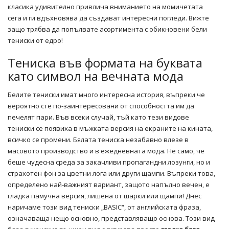
класика удивително привлича вниманието на момичетата
сега и ги вдъхновява да създават интересни погледи. Вижте
защо трябва да попълвате асортимента с обикновени бели
тениски от едро!
Тениска във формата на буквата
като символ на вечната мода
Белите тениски имат много интересна история, въпреки че
вероятно сте по-заинтересовани от способността им да
печелят пари. Във всеки случай, тъй като тези видове
тениски се появиха в мъжката версия на екраните на кината,
всичко се промени. Бялата тениска незабавно влезе в
масовото производство и в ежедневната мода. Не само, че
беше чудесна среда за закачливи пропагандни лозунги, но и
страхотен фон за цветни лога или други щампи. Въпреки това,
определено най-важният вариант, защото напълно вечен, е
гладка памучна версия, лишена от шарки или щампи! Днес
наричаме този вид тениски „BASIC“, от английската фраза,
означаваща нещо основно, представляващо основа. Този вид