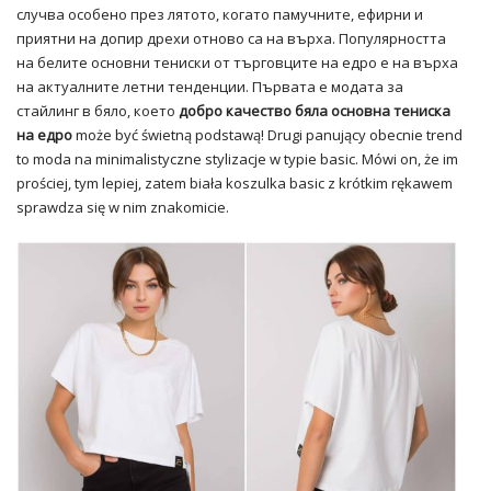
случва особено през лятото, когато памучните, ефирни и
приятни на допир дрехи отново са на върха. Популярността
на белите основни тениски от търговците на едро е на върха
на актуалните летни тенденции. Първата е модата за
стайлинг в бяло, което
добро качество бяла основна тениска
на едро
może być świetną podstawą! Drugi panujący obecnie trend
to moda na minimalistyczne stylizacje w typie basic. Mówi on, że im
prościej, tym lepiej, zatem biała koszulka basic z krótkim rękawem
sprawdza się w nim znakomicie.