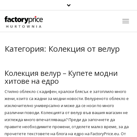
Toggl
Navig
Категория:
Колекция от велур
Колекция велур – Купете модни
хитове на едро
Стилно
облекло
с кадифен, кралски блясък е затоплило много
жени, които са жадни за модни новости. Велуреното облекло е
изключително универсално и може да се носи по много
различни поводи. Колекцията от
велур
във вашия
магазин
не
изглежда много впечатляваща? Преди да започнете да
правите необходимите промени, отделете малко време, за да
прочетете текстовете на блога на едро на FactoryPrice.eu. От