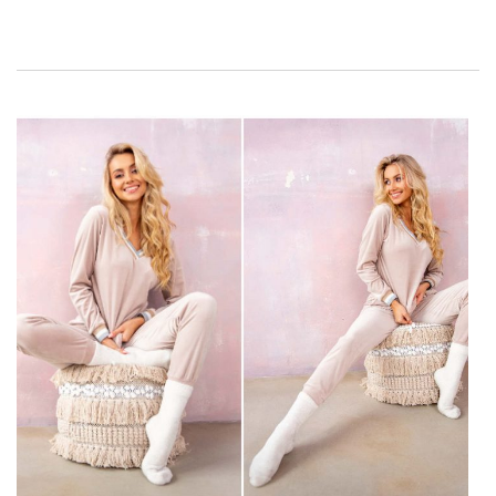
за модни новости. Ти не знаеш какво
велур женски
ансамбли на едро
струва си да се обръща внимание?
Вижте нашите професионални съвети и изберете
интересни модели, които ще влязат в популярни
тенденции.
Дълго време наблюдаваме модата за носене на бляскави
дамски комплекти. Популярността им със сигурност е
допринесла за пандемичния период, в който повечето
жени изоставиха елегантно облекло в полза на удобни,
невъздържащи движения на дрехи, идеални за
прекарване на времето в уюта на дома. Дамските
комплекти от две части толкова много се харесаха на
дамите по целия свят, че всичко показва, че те ще
останат с нас по-дълго. Досега …