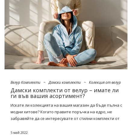
Велур Комплекти
~
Дамски комплекти
~
Колекция от велур
Дамски комплекти от велур – имате ли
ги във вашия асортимент?
Искате ли колекцията на вашия
магазин
да бъде пълна с
модни хитове? Когато правите
поръчка
на едро, не
забравяйте да се интересувате от стилни комплекти от
велур. Тяхното присъствие в асортимента на вашия
магазин ще привлече вниманието на много жени, жадни
5 май 2022