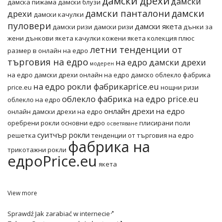
дамски дрехи
дамски
дамска пижама
дамски блузи
дамски панталони
дамски
дрехи
дамски качулки
пуловери
дамски якета
дамски ризи
дамски ризи
дънки за
жени
дънкови якета
качулки
кожени якета
колекция плюс
летни тенденции от
размер в онлайн на едро
търговия на едро
на едро дамски дрехи
модерен
на едро дамски дрехи онлайн
на едро дамско облекло фабрика
на едро рокли фабрикаprice.eu
price.eu
нощни ризи
облекло фабрика на едро price.eu
облекло на едро
онлайн дрехи на едро
онлайн дамски дрехи на едро
оребрени рокли основни едро
плисирани поли
осветяване
суитчър рокли
решетка
тенденции от търговия на едро
фабрика на
трикотажни рокли
едроPrice.eu
якета
View more
Sprawdź
Jak zarabiać w internecie