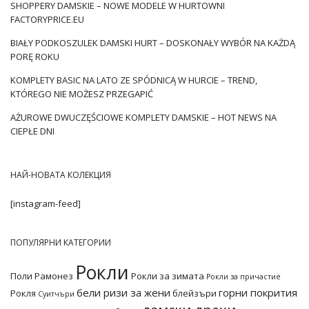
SHOPPERY DAMSKIE – NOWE MODELE W HURTOWNI
За специални поводи, за ежедневни съпоставки или може
FACTORYPRICE.EU
би в удобния дух на домашното облекло? Вижте какви
дрехи от
велур
предлага нашите
колекция от велур
в
BIAŁY PODKOSZULEK DAMSKI HURT – DOSKONAŁY WYBÓR NA KAŻDĄ
онлайн фабриката на едро FactoryPrice.eu
:
PORĘ ROKU
Перфектно дуо
KOMPLETY BASIC NA LATO ZE SPÓDNICĄ W HURCIE – TREND,
KTÓREGO NIE MOŻESZ PRZEGAPIĆ
За първия огън, разбира се, отидете известни комплекти,
които този сезон изненадват с множеството стилове и
AŻUROWE DWUCZĘŚCIOWE KOMPLETY DAMSKIE – HOT NEWS NA
стилизиращи връзки. В рейтинга на тенденциите,
CIEPŁE DNI
особено тези с …
НАЙ-НОВАТА КОЛЕКЦИЯ
[instagram-feed]
ПОПУЛЯРНИ КАТЕГОРИИ
Рокли
Поли
Рамонез
Рокли за зимата
Рокли за причастие
бели ризи за жени
горни покрития
Рокля
блейзъри
Суитчъри