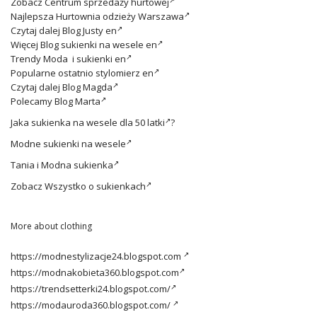
Zobacz
Centrum sprzedaży hurtowej
Najlepsza
Hurtownia odzieży Warszawa
Czytaj dalej
Blog Justy en
Więcej
Blog sukienki na wesele en
Trendy
Moda i sukienki en
Popularne ostatnio
stylomierz en
Czytaj dalej
Blog Magda
Polecamy
Blog Marta
Jaka
sukienka na wesele dla 50 latki
?
Modne
sukienki na wesele
Tania i
Modna sukienka
Zobacz
Wszystko o sukienkach
More about clothing
https://modnestylizacje24.blogspot.com
https://modnakobieta360.blogspot.com
https://trendsetterki24.blogspot.com/
https://modauroda360.blogspot.com/