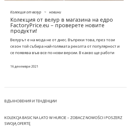
Колекция от велур
~
новини
Колекция от велур в магазина на едро
FactoryPrice.eu – проверете новите
продукти!
Велурът е на мода не от днес. Въпреки това, през този
сезон той събира най-голямата реколта от популярност и
се появява във все по-нови версии. В какво ще работи
най-добре? Нашите фаворити за предстоящия сезон са
предимно свободни хомфи комплекти,
коктейлни рокли
и
16 декември 2021
добре изрязани блейзери. Вижте каква е нашата
оферта
нова колекция от велур в фабриката на едро
FactoryPrice.eu
и се оборудвайте с най-модерните
предложения!
ВДЪХНОВЕНИЯ И ТЕНДЕНЦИИ
Колекция от велур в магазина на
едро FactoryPrice.eu – какво
трябва да имате през новия
KOLEKCJA BASIC NA LATO W HURCIE – ZOBACZ NOWOŚCI I POSZERZ
сезон?
SWOJĄ OFERTĘ