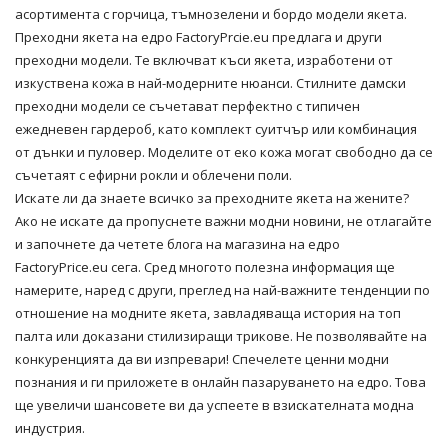
асортимента с горчица, тъмнозелени и бордо модели якета.
Преходни якета на едро
FactoryPrcie.eu предлага и други
преходни модели. Те включват къси якета, изработени от
изкуствена кожа в най-модерните нюанси. Стилните дамски
преходни модели се съчетават перфектно с типичен
ежедневен гардероб, като комплект суитчър или комбинация
от дънки и пуловер. Моделите от еко кожа могат свободно да се
съчетаят с ефирни рокли и облечени поли.
Искате ли да знаете всичко за преходните якета на жените?
Ако не искате да пропуснете важни модни новини, не отлагайте
и започнете да четете блога на магазина на едро
FactoryPrice.eu сега. Сред многото полезна информация ще
намерите, наред с други, преглед на най-важните тенденции по
отношение на модните якета, завладяваща история на топ
палта или доказани стилизиращи трикове. Не позволявайте на
конкуренцията да ви изпревари! Спечелете ценни модни
познания и ги приложете в онлайн пазаруването на едро. Това
ще увеличи шансовете ви да успеете в взискателната модна
индустрия.