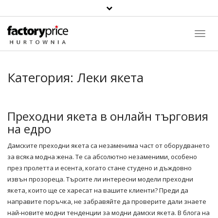
Toggl
Navig
Категория:
Леки якета
Преходни якета в онлайн търговия
на едро
Дамските
преходни якета
са незаменима част от оборудването
за всяка модна жена. Те са абсолютно незаменими, особено
през пролетта и есента, когато стане студено и дъждовно
извън прозореца. Търсите ли интересни модели преходни
якета, които ще се харесат на вашите клиенти? Преди да
направите
поръчка
, не забравяйте да проверите дали знаете
най-новите модни тенденции за модни
дамски якета
. В блога на