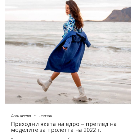
Мода за пролетта на 2022 г. –
какво ще носим през следващите
месеци?
Какво характеризира модните якета за наближаващата
пролет? На първо място, класически разфасовки и
стилове. Дизайнерите ни служат повторение на миналата
година и фоайе ватирани паркове, прости тренчкоти,
рамони и
дънкови якета
. Въпреки това, те добавят към
тях щипка характер – преначертани ръкави, интересна
текстура или уникални цветове. Следователно цената
включва модели, наподобяващи гигантски спални чували
…
Леки якета
~
новини
Преходни якета на едро – преглед на
моделите за пролетта на 2022 г.