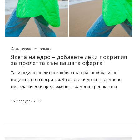
jednak dodają do nich jednak szczyptę świeżości. Nic
dziwnego zatem, że triumfy święcą przypominające
gigantyczne puchowe śpiwory kurtki, flanelowe koszule w …
Леки якета
~
новини
Якета на едро – добавете леки покрития
за пролетта към вашата оферта!
Тази година пролетта изобилства с разнообразие от
модели на топ покрития. За да сте сигурни, несъмнено
има класически предложения – рамони, тренчкоти и
ветроуловители, изработени от орталион, както и малко
по-оригинални опции – бомбардировачи от кожен
16 февруари 2022
материал, гигантски метални паркове и ултра къси
катани от цветен деним. Кои от тях трябва да имате във
вашия
магазин
? Вижте какво ни
на едро якета
фабрикаprice.eu
и запасите на най-новите най-
продаваните за новия сезон!