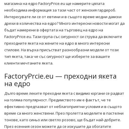
магазина на едро FactoryPrice.eu ще намерите цялата
необходима информация за тази част от женския гардероб.
Интересувате ли се от евтини и в същото време модни
дамски
дрехи
в количества на едро? Много интересни новости могат да
бъдат намерени в офертата на търговец на едро на
FactoryPrice.eu. Тази група със сигурност си струва да включите
преходните якета на жените на едро в много интересни
стилове. На върха присъстват разнообразни модели от този
тип якета, така че със сигурност ще изберете за вашите
клиенти мечтаните якета.
FactoryPrcie.eu — преходни якета
на едро
Дълго време леките преходни якета с видимо юргани се радват
на голяма популярност. Предимството им е фактът, че те
ефективно предпазват от неблагоприятни условия и в същото
време са много женствени. През пролетта моделите в пастелни
тонове, като синьо или светло розово, ще бъдат най-добрите.
През есенния сезон можете да се изкушите да обогатите