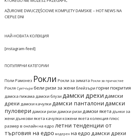
KTÓREGO NIE MOŻESZ PRZEGAPIĆ
tu …
AŻUROWE DWUCZĘŚCIOWE KOMPLETY DAMSKIE – HOT NEWS NA
CIEPŁE DNI
НАЙ-НОВАТА КОЛЕКЦИЯ
[instagram-feed]
ПОПУЛЯРНИ КАТЕГОРИИ
Рокли
Поли
Рамонез
Рокли за зимата
Рокли за причастие
бели ризи за жени
горни покрития
Рокля
блейзъри
Суитчъри
дамски дрехи
дамски
дамска пижама
дамски блузи
дамски панталони
дамски
дрехи
дамски качулки
пуловери
дамски якета
дамски ризи
дамски ризи
дънки за
жени
дънкови якета
качулки
кожени якета
колекция плюс
летни тенденции от
размер в онлайн на едро
търговия на едро
на едро дамски дрехи
модерен