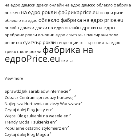
на едро дамски дрехи онлайн
на едро дамско облекло фабрика
на едро рокли фабрикаprice.eu
price.eu
нощни ризи
облекло фабрика на едро price.eu
облекло на едро
онлайн дрехи на едро
онлайн дамски дрехи на едро
оребрени рокли основни едро
плисирани поли
осветяване
суитчър рокли
решетка
тенденции от търговия на едро
фабрика на
трикотажни рокли
едроPrice.eu
якета
View more
Sprawdź
Jak zarabiać w internecie
Zobacz
Centrum sprzedaży hurtowej
Najlepsza
Hurtownia odzieży Warszawa
Czytaj dalej
Blog Justy en
Więcej
Blog sukienki na wesele en
Trendy
Moda i sukienki en
Popularne ostatnio
stylomierz en
Czytaj dalej
Blog Magda