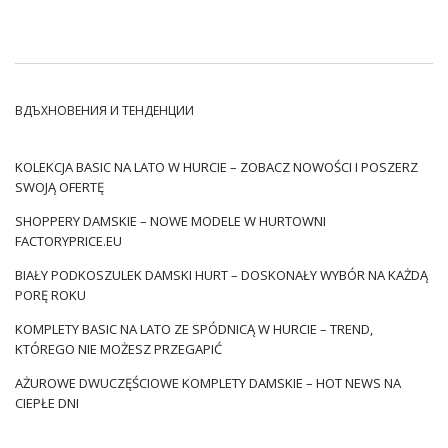
сезонни новости.
Тениските с къс ръкав изминаха дълъг моден път, за да
се превърнат най-накрая в един от най-популярните
елементи от гардероба. В по-ранни времена те бяха
третирани първо като бельо, а след това и част от
ВДЪХНОВЕНИЯ И ТЕНДЕНЦИИ
военно оборудване. Въпреки това, те бързо придобиват
отделен култов статут, благодарение на холивудските
KOLEKCJA BASIC NA LATO W HURCIE – ZOBACZ NOWOŚCI I POSZERZ
актьори, които се появяват във филми, наред с други.
SWOJĄ OFERTĘ
Удобните и в същото време невероятно стилни тениски
са неразделна част от женския и мъжкия външен вид от
SHOPPERY DAMSKIE – NOWE MODELE W HURTOWNI
FACTORYPRICE.EU
години. Искате ли да привлечете вниманието на вашите
клиенти? Това ще ви помогне да инвестирате в различни
BIAŁY PODKOSZULEK DAMSKI HURT – DOSKONAŁY WYBÓR NA KAŻDĄ
модели удобни ризи с къс ръкав, които ще се харесат …
PORĘ ROKU
KOMPLETY BASIC NA LATO ZE SPÓDNICĄ W HURCIE – TREND,
KTÓREGO NIE MOŻESZ PRZEGAPIĆ
AŻUROWE DWUCZĘŚCIOWE KOMPLETY DAMSKIE – HOT NEWS NA
CIEPŁE DNI