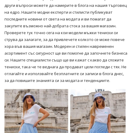
други въпроси можете да намерите в блога на нашия търговец
на едро. Нашите модни експерти и стилисти публикуват
последните новини от света на модата и ви помагат да
закупите възможно най-добрата стока за вашия магазин.
Проверете тук точно сега на кои модели мъжки тениски си
струва да залагате, за да привлечете колкото се може повече
хора във вашия магазин.
Модерен
и стилен навременен
асортимент със сигурност ще ви помогне да започнете бизнеса
си. Нашите специалисти също ще ви кажат с какво да сложите
тениски, така че те веднага да продават цели погледи с тях. Не
отлагайте и използвайте безплатните си записи в блога днес,
за да повишите знанията си за модата и тенденциите.