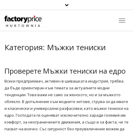
Toggl
Navig
Категория:
Мъжки тениски
Проверете Мъжки тениски на едро
Всеки предприемач, активен в шивашката индустрия, трябва
да бъде ориентиран към темата за актуалните
модни
тенденции
. Това важи не само за женското, но и за мъжкото
облекло. В допълнение към модните хитове, струва си да имате
и класически и универсални разфасовки, като мъжки
тениски на
едро
. Господата ги оценяват изключително заради големия им
комфорт, за неограничените движения, а също и за факта, че те
пасват на всичко. Със сигурност без преувеличение можем да