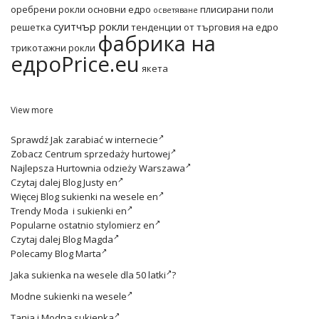
оребрени рокли основни едро
плисирани поли
осветяване
суитчър рокли
решетка
тенденции от търговия на едро
фабрика на
трикотажни рокли
едроPrice.eu
якета
View more
Sprawdź
Jak zarabiać w internecie
Zobacz
Centrum sprzedaży hurtowej
Najlepsza
Hurtownia odzieży Warszawa
Czytaj dalej
Blog Justy en
Więcej
Blog sukienki na wesele en
Trendy
Moda i sukienki en
Popularne ostatnio
stylomierz en
Czytaj dalej
Blog Magda
Polecamy
Blog Marta
Jaka
sukienka na wesele dla 50 latki
?
Modne
sukienki na wesele
Tania i
Modna sukienka