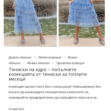
Дамски тениски
~
Лятна колекция
~
Мъжки
тениски
~
Мъжки тениски
~
Пролетна колекция
Тениски на едро – попълнете
колекцията от тениски за топлите
месеци
Колекция пролет/лято без стилни ризи? Невъзможно! Ако
искате да изненадате положително клиентите си,
планирайте предварително да направите
поръчка
на
едро за интересни модели. Вижте какво интересно може
да ви предложи
тениски на едро
за клиенти, жадни за
24 май 2022