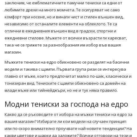
заключим, че емблематичните памучни тениски са едни от
любимите дрехи на много момчета. Те осигуряват не само
комфорт при носене, но и винаги чист и стилен външен вид,
независимо от останалите елементи на облеклото. Те са
отлични в ежедневния външен вид в градски, спортни и
ежедневни стилове. Мъжете от всички възрасти ги харесват,
така че се грижете за разнообразния им избор във вашия
магазин
.
Мъжките тениски на едро обикновено се разделят на басични
модели и такива с щампи. Първата група ризи се интересува
главно от мъже, които предпочитат малко по-шик, класически и
тонизиран вид. Тениските с щампи обикновено са домейн на
млади мъже или тийнейджъри, но не и тук няма правило.
Модни тениски за господа на едро
Какво да се ръководите от избора на
мъжки тениски
на едро за
вашия магазин? Избирате ли кои модели на случаен принцип
или по-скоро внимателно проучвате най-новите тенденции? На
какви цветове и шарки да заложите? Всички отговори на тези и