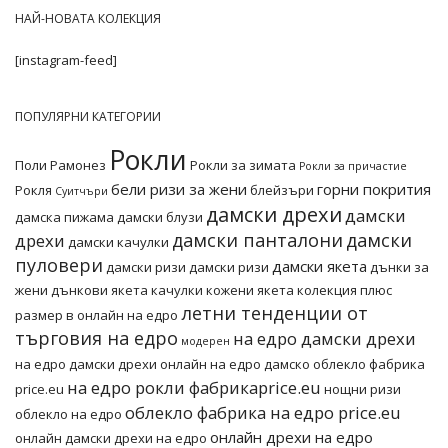
НАЙ-НОВАТА КОЛЕКЦИЯ
[instagram-feed]
ПОПУЛЯРНИ КАТЕГОРИИ
Рокли
Поли
Рамонез
Рокли за зимата
Рокли за причастие
бели ризи за жени
горни покрития
Рокля
блейзъри
Суитчъри
дамски дрехи
дамски
дамска пижама
дамски блузи
дамски панталони
дамски
дрехи
дамски качулки
пуловери
дамски якета
дамски ризи
дамски ризи
дънки за
жени
дънкови якета
качулки
кожени якета
колекция плюс
летни тенденции от
размер в онлайн на едро
търговия на едро
на едро дамски дрехи
модерен
на едро дамски дрехи онлайн
на едро дамско облекло фабрика
на едро рокли фабрикаprice.eu
price.eu
нощни ризи
облекло фабрика на едро price.eu
облекло на едро
онлайн дрехи на едро
онлайн дамски дрехи на едро