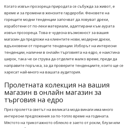
Когато извън прозореца природата се събужда за живот, е
време и за промени в женските гардероби. Феновете на
горещите
модни тенденции
започват да ловуват дрехи,
изработени от по-леки материали, адаптирани към аурата
извън прозореца. Това е чудесна възможност за вашия
магазин да предложи на клиентите нови, модерни дрехи,
вдъхновени от горещите тенденции. Изборът на интересни
тенденции, налични в онлайн търговията на едро, е наистина
широк, така че си струва да отделите малко време, преди да
направите
поръчка
, за да проверите тенденциите, които ще се
харесат най-много на вашата аудитория.
Пролетната колекция на вашия
магазин в онлайн магазин за
търговия на едро
През пролетта светът на великата мода винаги има много
интересни предложения за по-топло време на годината.
Мястото на трикотажното облекло е заето от рокли,
блузи
или