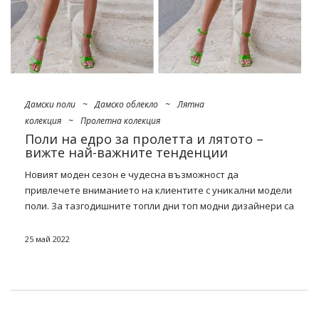
Дамски поли
~
Дамско облекло
~
Лятна
колекция
~
Пролетна колекция
Поли на едро за пролетта и лятото –
вижте най-важните тенденции
Новият моден сезон е чудесна възможност да
привлечете вниманието на клиентите с уникални модели
поли. За тазгодишните топли дни топ модни дизайнери са
подготвили редица интересни вдъхновения. Не
забравяйте да проверите какво
поли на едро
струва си
25 май 2022
да поръчате за по-топлите дни от годината.
По-дългите дни и устойчивите високи температури
насърчават модните дами да посегнат към оригинални
поли. В офертата на вашия
магазин
за пролетния и