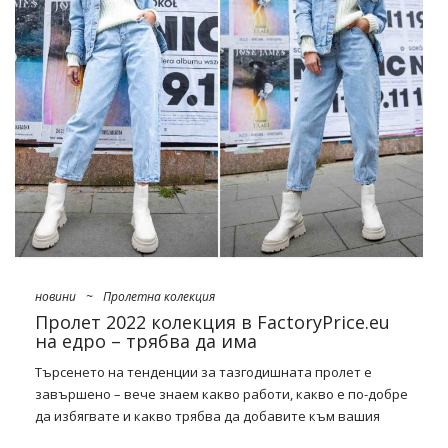
След зима, пълна с уютни, удобни дрехи и ежедневен
стил, се връщаме към играта с форма и цвят.
Подгответе
бутика си за дрехи за пролетта
na retro fasony i kroje, a
także wzory rodem z lat 60./70, które będą ożywiały niemal
każde zestawienie, niezależnie od okazji. Jakie są „pewniaki“
tego sezonu? Przejściowe płaszcze do kostek o szlafrokowym
kroju, …
новини
~
Пролетна колекция
Пролет 2022 колекция в FactoryPrice.eu
на едро – трябва да има
Търсенето на тенденции за тазгодишната пролет е
завършено – вече знаем какво работи, какво е по-добре
да избягвате и какво трябва да добавите към вашия
диапазон. Пригответе се за добра доза ретро класика,