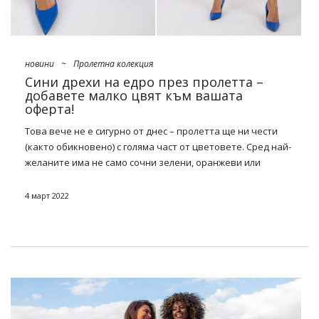
новини
~
Пролетна колекция
Сини дрехи на едро през пролетта –
добавете малко цвят към вашата
оферта!
Това вече не е сигурно от днес – пролетта ще ни чести
(както обикновено) с голяма част от цветовете. Сред най-
желаните има не само сочни зелени, оранжеви или
бонбони рози. В допълнение към този фурор те ще
направят
сини дрехи на едро
. Не само
комплекти
4 март 2022
пуловери, суичъри или основни рокли – комплекти
костюми, ризи или корсетни върхове също ще работят
еднакво добре. В кои от тях си струва да инвестирате?
Ние намекваме!
Цветовете на тазгодишната
пролет – които ще оживяват нови