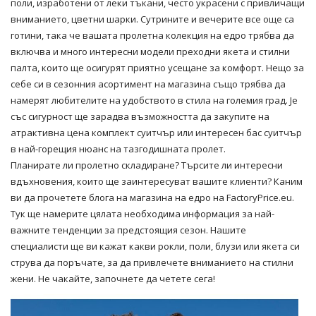
поли, изработени от леки тъкани, често украсени с привличащи
вниманието, цветни шарки. Сутрините и вечерите все още са
готини, така че вашата пролетна колекция на едро трябва да
включва и много интересни модели
преходни якета
и стилни
палта, които ще осигурят приятно усещане за комфорт. Нещо за
себе си в сезонния асортимент на магазина също трябва да
намерят любителите на удобството в стила на големия град. Je
със сигурност ще зарадва възможността да закупите на
атрактивна цена комплект суитчър или интересен бас суитчър
в най-горещия нюанс на тазгодишната пролет.
Планирате ли пролетно складиране? Търсите ли интересни
вдъхновения, които ще заинтересуват вашите клиенти? Каним
ви да прочетете блога на магазина на едро на FactoryPrice.eu.
Тук ще намерите цялата необходима информация за най-
важните тенденции за предстоящия сезон. Нашите
специалисти ще ви кажат какви рокли, поли, блузи или якета си
струва да поръчате, за да привлечете вниманието на стилни
жени. Не чакайте, започнете да четете сега!