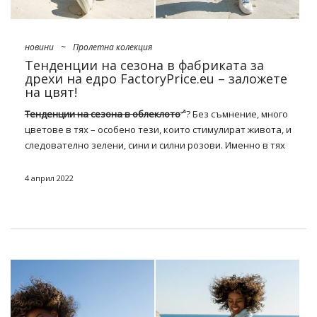
новини
~
Пролетна колекция
Тенденции на сезона в фабриката за
дрехи на едро FactoryPrice.eu – заложете
на цвят!
Тенденции на сезона в облеклото
? Без съмнение, много
цветове в тях – особено тези, които стимулират живота, и
следователно зелени, сини и силни розови. Именно в тях
си струва да се обличаш тазгодишната пролет – особено
придружена от оригинални декорации. Вижте нашия
4 април 2022
пролетен списък за проверка и запасете магазина си с
най-новите скъпоценни камъни!
Какво ще работи през пролетта?
Тенденции на сезона в търговец
на едро на дрехи FactoryPrice.eu
Пролетта 2022 е завръщане към модните детски
площадки — форма и цвят.
Тенденции на сезона в