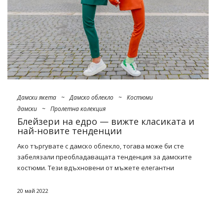
Дамски якета
~
Дамско облекло
~
Костюми
дамски
~
Пролетна колекция
Блейзери на едро — вижте класиката и
най-новите тенденции
Ако търгувате с дамско облекло, тогава може би сте
забелязали преобладаващата тенденция за дамските
костюми. Тези вдъхновени от мъжете елегантни
ансамбли обикновено се състоят от модерен блейзър и
подходящи материални панталони от костюма. Такъв
20 май 2022
външен вид сега е истински хит на женските погледи за
всеки ден, което е добро за работа, за вечерта и за