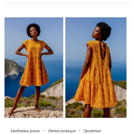
града! Желаейки да създадете такива костюми в
собствения си
магазин
, не забравяйте да намерите
първо
модни
блейзъри
на едро
, които сега са чудесна
алтернатива на якетата. Те осигуряват небрежен шик и
са удобни, а освен това присъстват днес в магазина на
едро в много интересни варианти! Вижте най-новите
тенденции в дамските блейзери и допълнете гамата си с
тях.
Възползвайте се от бума за
пролетни дамски костюми!
Не е изненадващо, че костюмът с блейзър в главната
роля издържа изпитанието на времето и съществува в
модата …
Ежедневни рокли
~
Лятна колекция
~
Пролетна