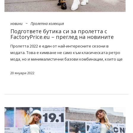
новини
~
Пролетна колекция
Подгответе бутика си за пролетта с
FactoryPrice.eu – преглед на новините
Пролетта 2022 е един от най-интересните сезони в
модата. Това е кимване не само към класическата ретро
мода, но и минималистични базови комбинации, които ще
стоят точно до дрехите в духа на 70-те и ултрацветни,
преначертани аксесоари. Тя е предназначена да бъде
20 януари 2022
проста, с вкус, а също и оригинална. Затова ще се
съсредоточим и върху фантастични тъкани, отличителни
орнаменти и уникални разфасовки. Вижте нашите модни
предложения и
подгответе бутика си за пролетта
!
Най-новите модни тенденции или
подгответе бутика си за пролет
2022