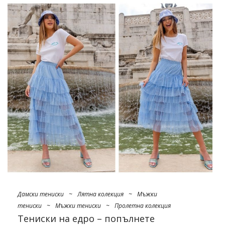
летния сезон си струва да имате разнообразие от
дамски
поли на едро
така че да отговори на нуждите на
възможно най-широката аудитория. Струва си да
планирате правилно предварително, за да предложите
на клиентите разнообразие от възможности за избор.
Ако искате да знаете най-горещите тенденции, свързани
с този елемент от женския гардероб, не забравяйте да
разгледате нашите подкани.
Поли на едро в модни дължини
Тазгодишният пролет/летен сезон несъмнено ще
принадлежи на къси поли, които ефективно подчертават
…
Дамски тениски
~
Лятна колекция
~
Мъжки
тениски
~
Мъжки тениски
~
Пролетна колекция
Тениски на едро – попълнете