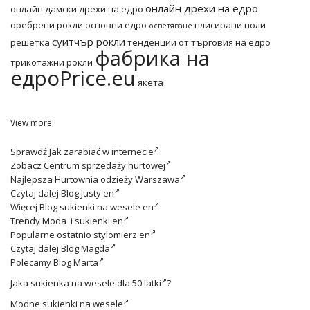
онлайн дрехи на едро
онлайн дамски дрехи на едро
оребрени рокли основни едро
плисирани поли
осветяване
суитчър рокли
решетка
тенденции от търговия на едро
фабрика на
трикотажни рокли
едроPrice.eu
якета
View more
Sprawdź
Jak zarabiać w internecie
Zobacz
Centrum sprzedaży hurtowej
Najlepsza
Hurtownia odzieży Warszawa
Czytaj dalej
Blog Justy en
Więcej
Blog sukienki na wesele en
Trendy
Moda i sukienki en
Popularne ostatnio
stylomierz en
Czytaj dalej
Blog Magda
Polecamy
Blog Marta
Jaka
sukienka na wesele dla 50 latki
?
Modne
sukienki na wesele