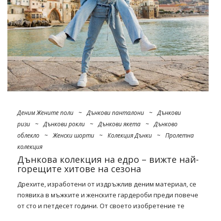
Този сезон модните дами ще се радват да достигнат до
шарени рокли с различни разфасовки. Възможностите за
избор в онлайн търговците на едро като FactoryPrice.eu
са достатъчно големи, …
Деним Жените поли
~
Дънкови панталони
~
Дънкови
ризи
~
Дънкови рокли
~
Дънкови якета
~
Дънково
облекло
~
Женски шорти
~
Колекция Дънки
~
Пролетна
колекция
Дънкова колекция на едро – вижте най-
горещите хитове на сезона
Дрехите, изработени от издръжлив деним материал, се
появиха в мъжките и женските гардероби преди повече
от сто и петдесет години. От своето изобретение те
успяха да придобият статут на емблематичен елемент от