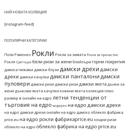
НАЙ-НОВАТА КОЛЕКЦИЯ
[instagram-feed]
ПОПУЛЯРНИ КАТЕГОРИИ
Рокли
Поли
Рамонез
Рокли за зимата
Рокли за причастие
бели ризи за жени
горни покрития
Рокля
блейзъри
Суитчъри
дамски дрехи
дамски
дамска пижама
дамски блузи
дамски панталони
дамски
дрехи
дамски качулки
пуловери
дамски якета
дамски ризи
дамски ризи
дънки за
жени
дънкови якета
качулки
кожени якета
колекция плюс
летни тенденции от
размер в онлайн на едро
търговия на едро
на едро дамски дрехи
модерен
на едро дамски дрехи онлайн
на едро дамско облекло фабрика
на едро рокли фабрикаprice.eu
price.eu
нощни ризи
облекло фабрика на едро price.eu
облекло на едро