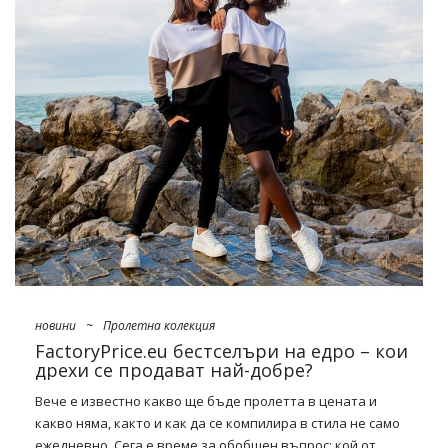
колекции?
Този сезон дизайнерите препоръчват цветната терапия.
Освен интензивни зелени и портокали, те са чудесни за
тази цел
сини
дрехи на едро
онлайн
. На кои нюанси си
струва особено да залагате? Вижте:
Аквамарин
Интензивната комбинация от синьо-зелено през
следващите месеци ще се характеризира главно върху
кожени якета
, палта и блейзери. Тя перфектно ще разбие
скуката на небрежните …
новини
~
Пролетна колекция
FactoryPrice.eu бестселъри на едро – кои
дрехи се продават най-добре?
Вече е известно какво ще бъде пролетта в цената и
какво няма, както и как да се компилира в стила не само
ежедневно. Сега е време за обобщен въпрос: кой от