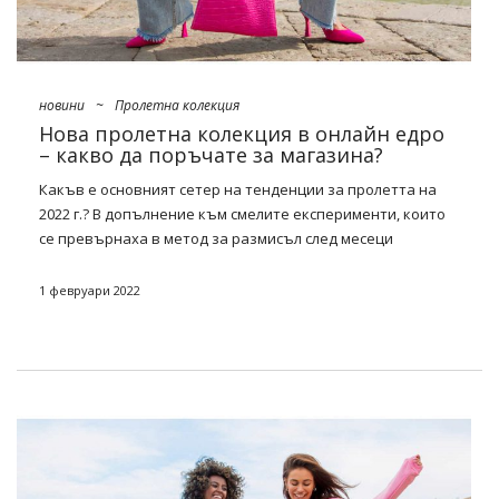
новини
~
Пролетна колекция
Нова пролетна колекция в онлайн едро
– какво да поръчате за магазина?
Какъв е основният сетер на тенденции за пролетта на
2022 г.? В допълнение към смелите експерименти, които
се превърнаха в метод за размисъл след месеци
дистанционна работа, ще посягаме към класика,
безсмъртни основни, както и оригинални и донякъде
1 февруари 2022
кичозни решения от 2000-те, така че няма да има
недостиг на интересни дизайни, шрифтове и материали.
Вижте каква е нашата
оферта
Пролетна колекция в
онлайн фабриката на едро FactoryPrice.eu
и се запасите
на най-големите трябва да има на този сезон!
Тенденции за пролетта на 2022 г.
– какво ще работи?