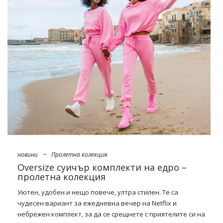
През пролетта забравяме за уютните
ежедневни
комплекти
и се връщаме към модните играчки – форма и
цвят.
Модна пролетна колекция в онлайн търговия на
едро
zatem pełna jest retro fasonów i zdobień, a także
wzorów rodem z lat 60./70, które będą ożywiały niemal każde
zestawienie, niezależnie od okazji. Jakie są must haves tego …
новини
~
Пролетна колекция
Oversize суичър комплекти на едро –
пролетна колекция
Уютен, удобен и нещо повече, ултра стилен. Те са
чудесен вариант за ежедневна вечер на Netflix и
небрежен комплект, за да се срещнете с приятелите си на