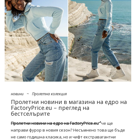
женското
облекло на едро
Следователно те са пълни с
ретро стилове и декорации, както и модели от 60,/70
години, които ще оживят всяка комбинация, независимо
от случая. Има много оригинални материали, ръбове и
връзки, а за смелите и чувствени изрези — по гърба,
корема и деколтето. В допълнение към
максималистичните решения, ще има и такива, …
новини
~
Пролетна колекция
Пролетни новини в магазина на едро на
FactoryPrice.eu – преглед на
бестселърите
Пролетни новини на едро на FactoryPrice.eu
че ще
направи фурор в новия сезон? Несъмнено това ще бъде
не само годишна класика, но и чифт екстравагантни