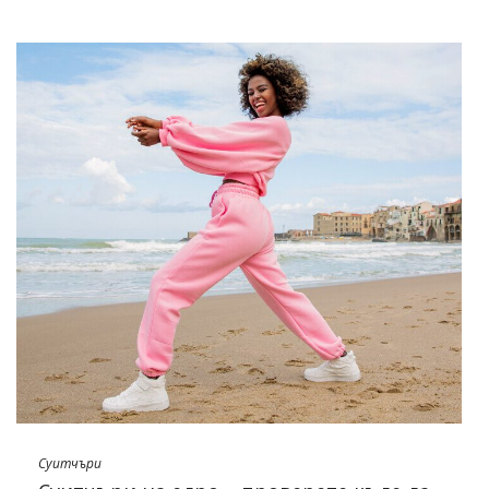
памучни камбани или така наречените помпи,
контрабандирайки ги не само в ежедневния външен вид.
Кои от тях е най-добре да добавите към вашите
предложения за следващите месеци? Разгледайте
нашата
оферта
и
spodni dresowych
!
Суитчъри на едро – какво ще
работи през пролетта на 2022 г.?
Въпреки че вече беше казано много за тенденциите за
тазгодишната пролет, струва си да напомним още
веднъж за най-големите хитове на този сезон. Без
съмнение ще има много оригинални, модерни решения,
както
…
Суитчъри