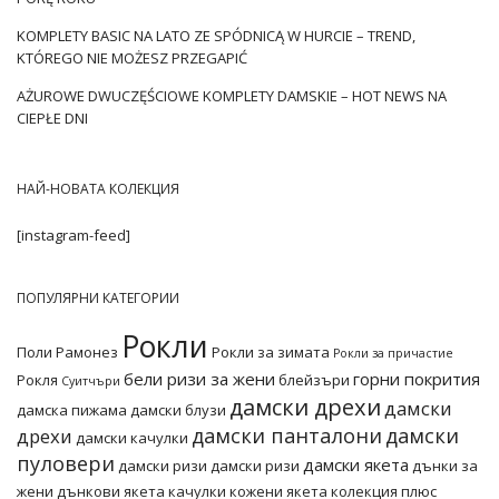
ежедневно, като ги използват, за …
KOMPLETY BASIC NA LATO ZE SPÓDNICĄ W HURCIE – TREND,
KTÓREGO NIE MOŻESZ PRZEGAPIĆ
AŻUROWE DWUCZĘŚCIOWE KOMPLETY DAMSKIE – HOT NEWS NA
CIEPŁE DNI
НАЙ-НОВАТА КОЛЕКЦИЯ
[instagram-feed]
ПОПУЛЯРНИ КАТЕГОРИИ
Рокли
Поли
Рамонез
Рокли за зимата
Рокли за причастие
бели ризи за жени
горни покрития
Рокля
блейзъри
Суитчъри
дамски дрехи
дамски
дамска пижама
дамски блузи
дамски панталони
дамски
дрехи
дамски качулки
пуловери
дамски якета
дамски ризи
дамски ризи
дънки за
жени
дънкови якета
качулки
кожени якета
колекция плюс