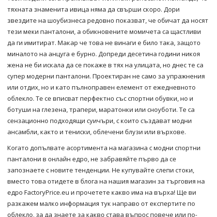
тяхната знаменита ивица няма да свърши скоро. Дори
звездите на шоубизнеса редовно показват, че обичат да носят
тези меки
панталони
, а обикновените момичета са щастливи
да ги имитират. Макар че това не винаги е било така, защото
миналото на анцуга е бурно. Допреди десетина години никоя
жена не би искала да се покаже в тях на улицата, но днес те са
супер модерни панталони. Проектиран не само за упражнения
или отдих, но и като пълноправен елемент от ежедневното
облекло
. Те се вписват перфектно със спортни обувки, но и
ботуши на глезена, трапери, маратонки или сноуботи. Те са
сензационно подходящи суичъри, с които създават модни
ансамбли, както и тениски, облечени
блузи
или върхове.
Когато допълвате асортимента на магазина с модни спортни
панталони в онлайн едро, не забравяйте първо да се
запознаете с новите тенденции. Не купувайте слепи стоки,
вместо това отидете в блога на нашия
магазин
за търговия на
едро FactoryPrice.eu и прочетете какво има на върха! Ще ви
разкажем малко информация тук направо от експертите по
облекло, за да знаете за какво става въпрос повече или по-