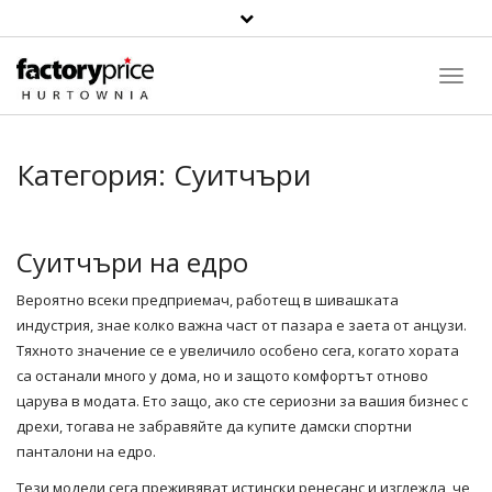
Toggl
Navig
Категория:
Суитчъри
Суитчъри на едро
Вероятно всеки предприемач, работещ в шивашката
индустрия, знае колко важна част от пазара е заета от анцузи.
Тяхното значение се е увеличило особено сега, когато хората
са останали много у дома, но и защото комфортът отново
царува в модата. Ето защо, ако сте сериозни за вашия бизнес с
дрехи, тогава не забравяйте да купите дамски
спортни
панталони на едро
.
Тези модели сега преживяват истински ренесанс и изглежда, че