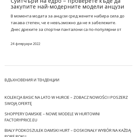
Суитчъри на едро – проверете къде да
закупите най-модерните модели анцузи
В момента модата за анцузи сред жените набира сила до
такава степен, че е невъзможно да не я забележите.
Днес дрехите за спортни панталони са по-популярни от
всякога, така че си струва да използвате този факт. Сред
най-модерните стилове на това облекло със сигурност са
24 февруари 2022
комплекти, суитчъри, рокли, както и панталони. И това е,
което ние ще се справят с в нашия блог пост днес! Ще ви
кажем кое
спортни панталони на едро
е най-добрият и
какви модели на тези два крака са най-добре да купите
за магазина. Следвайте нашите съвети, за да получите
ВДЪХНОВЕНИЯ И ТЕНДЕНЦИИ
още повече нови клиенти благодарение на атрактивна
продуктова
оферта
.
KOLEKCJA BASIC NA LATO W HURCIE – ZOBACZ NOWOŚCI I POSZERZ
Как женските анцузи влязоха в
SWOJĄ OFERTĘ
салоните?
SHOPPERY DAMSKIE – NOWE MODELE W HURTOWNI
FACTORYPRICE.EU
Със сигурност сте забелязали, че дълго време
суитчърите не се считат само за
дрехи след дома
или за
BIAŁY PODKOSZULEK DAMSKI HURT – DOSKONAŁY WYBÓR NA KAŻDĄ
упражнения. Дамите гордо ходят в тях също просто
PORĘ ROKU