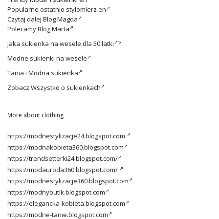
Popularne ostatnio
stylomierz en
Czytaj dalej
Blog Magda
Polecamy
Blog Marta
Jaka
sukienka na wesele dla 50 latki
?
Modne
sukienki na wesele
Tania i
Modna sukienka
Zobacz
Wszystko o sukienkach
More about clothing
https://modnestylizacje24.blogspot.com
https://modnakobieta360.blogspot.com
https://trendsetterki24.blogspot.com/
https://modauroda360.blogspot.com/
https://modnestylizacje360.blogspot.com
https://modnybutik.blogspot.com
https://elegancka-kobieta.blogspot.com
https://modne-tanie.blogspot.com