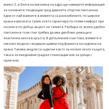
малко. Е, в блога на магазина на едро ще намерите информация
за основните тенденции сред дамските спортни панталони.
Едни от най-важните в момента са разхлабените, по-широки
крака и високата талия, което гарантира по-голям комфорт при
носене и по-добър акцент на талията. Разбира се, всеки удобен
панталон в този стил трябва да има джобове, ремъци и
еластична лента в кръста. В допълнение към това, вземете и
няколко модела с модерни щампи под формата на надписи на
крака. Такива анцузи са чудесни както за носене около къщата,
така и за ежедневни градски стилизации или за срещи с
приятели.