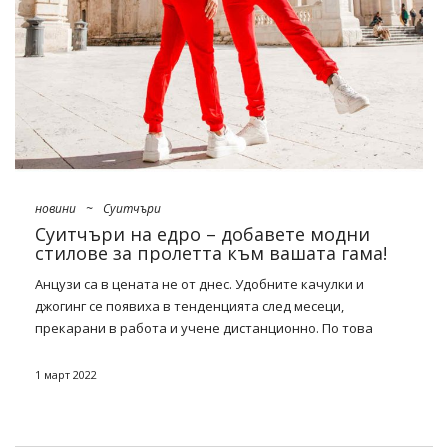
новини
~
Суитчъри
Суитчъри на едро – добавете модни
стилове за пролетта към вашата гама!
Анцузи са в цената не от днес. Удобните качулки и
джогинг се появиха в тенденцията след месеци,
прекарани в работа и учене дистанционно. По това
време последва и модата за нетрадиционен външен вид,
черпейки вдъхновение от домашните костюми. В днешно
1 март 2022
време, въпреки че се връщаме към „нормалното“, добре
познатите модни дизайнери и моднички продължават да
примамват преди всичко панталони – суитчъри „slim fit“,