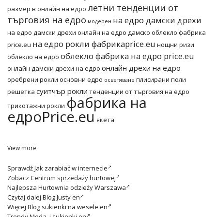
летни тенденции от
размер в онлайн на едро
търговия на едро
на едро дамски дрехи
модерен
на едро дамски дрехи онлайн
на едро дамско облекло фабрика
на едро рокли фабрикаprice.eu
price.eu
нощни ризи
облекло фабрика на едро price.eu
облекло на едро
онлайн дрехи на едро
онлайн дамски дрехи на едро
оребрени рокли основни едро
плисирани поли
осветяване
суитчър рокли
решетка
тенденции от търговия на едро
фабрика на
трикотажни рокли
едроPrice.eu
якета
View more
Sprawdź
Jak zarabiać w internecie
Zobacz
Centrum sprzedaży hurtowej
Najlepsza
Hurtownia odzieży Warszawa
Czytaj dalej
Blog Justy en
Więcej
Blog sukienki na wesele en
Trendy
Moda i sukienki en