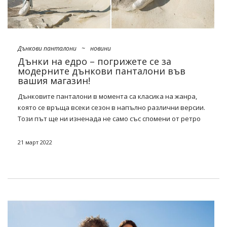
Дънкови панталони
~
новини
Дънки на едро – погрижете се за
модерните дънкови панталони във
вашия магазин!
Дънковите панталони в момента са класика на жанра,
която се връща всеки сезон в напълно различни версии.
Този път ще ни изненада не само със спомени от ретро
ерата, но и с маса от нюанси, декорации и контрастни
хекси. Пасва ли? За предпочитане тези, които ще бъдат
21 март 2022
забележими отдалеч (например с ултра широки крака и
висока талия). В стила на случайни, улични или парижки –
вижте какви бестселъри предлага за новия сезон нашите
дънки на едро
!
Дънки на едро – най-желаните
панталони на сезона