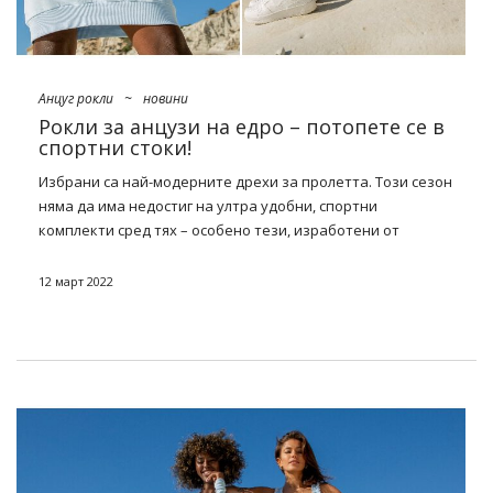
Анцуг рокли
~
новини
Рокли за анцузи на едро – потопете се в
спортни стоки!
Избрани са най-модерните дрехи за пролетта. Този сезон
няма да има недостиг на ултра удобни, спортни
комплекти сред тях – особено тези, изработени от
суитчър трикотаж. В допълнение към спортните
ансамбли, поли, върхове и рокли също ще бъдат
12 март 2022
включени в цената. Фурорът ще бъде направен особено
от последния – вижте какво предлага нашата
оферта
през пролетта
sukienek dresowych
и се запасите за
предстоящите месеци!
Откъде дойде модата за анцуга?
Кратка история на тенденцията
Знаете ли, че анцузи за първи път в историята на модата