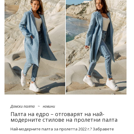
какво работи
Тенденциите за тазгодишната пролет вече не са загадка.
Въпреки това, си струва да си припомним най-модерните
дрехи, които задължително трябва да се запасите. Кои от
тях ще бъдат важни в скоро време? На първо място, тези,
фиксиращи се в естетиката на старата реколта мода,
класика от 50-те години или луд „ejtis“. Ще има и голяма
доза кич направо от ерата Y2K, който ще ни наводни с
ярки цветове, макси декорации и уникални …
Дамски палта
~
новини
Палта на едро – отговарят на най-
модерните стилове на пролетни палта
Най-модерните палта за пролетта 2022 г.? Забравете