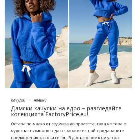
пролетта! И следователно – оборудвайте магазина си с
най-модерните
евтини мини
рокли на едро
. Какво?
Представяме ви изчерпателно ръководство за
бестселър модели.
Голямото завръщане: буфки
Това вече не е изненада, но си струва да си припомним
още веднъж – „облачните“ ръкави през този сезон ще
завладеят почти всички модни ревюта. Особено в
комбинация с деликатни …
Качулки
~
новини
Дамски качулки на едро – разгледайте
колекцията FactoryPrice.eu!
Остава по-малко от седмица до пролетта, така че това е
чудесна възможност да се запасите с най-продаваните
предложения за този сезон. В допълнение към ултра