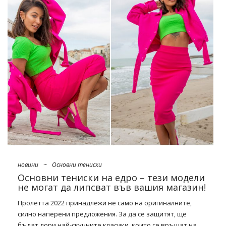
każdą garderobę. Znów przywitamy się także z retro
stylizacjami, uzupełnionymi o wzory z lat 60., które staną tuż
obok nieśmiertelnej kraty i wybuchających, kwiatowych
printów. Najmodniejsze propozycje tego sezonu? Nie
zabraknie tu eleganckich trenczy do kostek, rozkloszowanych
spódnic do połowy łydki czy uroczych, rozpinanych swetrów z
perłowymi guzikami. Fantastycznym wyborem będą także
wzorzyste sukienki (szczególnie szmizjerki), które świetnie
połączą się z …
новини
~
Основни тениски
Основни тениски на едро – тези модели
не могат да липсват във вашия магазин!
Пролетта 2022 принадлежи не само на оригиналните,
силно наперени предложения. За да се защитят, ще
бъдат дори най-скучните класики, които се връщат на