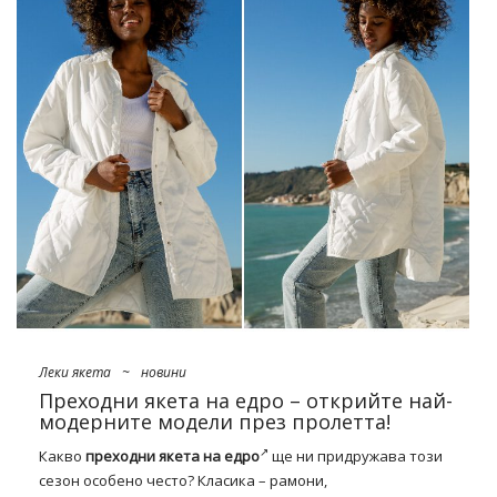
От днес не е известно, че пролетно-летният сезон
принадлежи в модата на роклите. И не само всеки – тази
година има оригиналност и привличащи погледа детайли
в цената. Така че си струва да заложите на такива
летни
рокли на едро
онлайн
, które pozwolą nieco puścić wodze
fantazji i zaszaleć. Nic dziwnego zatem, że jednymi z
modniejszych propozycji są te połyskujące od wszytych
fantazyjnie koralików, metalicznych nici i cekinowych ozdób. A
co …
Леки якета
~
новини
Преходни якета на едро – открийте най-
модерните модели през пролетта!
Какво
преходни якета на едро
ще ни придружава този
сезон особено често? Класика – рамони,