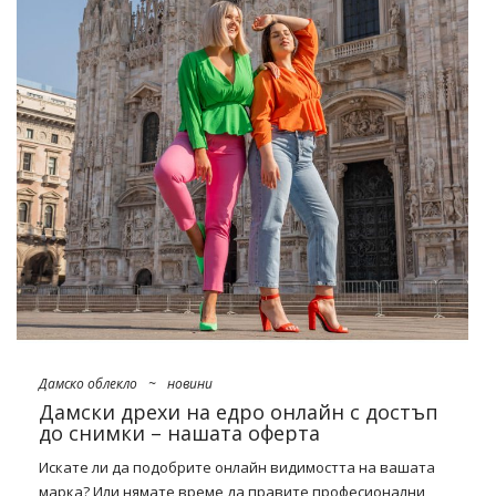
пролетта на 2022 г. – проверете!
Моделите управляват на модния подиум през този сезон
– както безсмъртни класики (
грах
, ивици, пергола), така и
артистични, на места донякъде кичозни щампи,
предизвикващи стила на 2000-те.
рокли в модни модели
от търговия на едро онлайн
? Вижте:
Тропически цветя
Присъщ елемент на пролетния стил този …
Дамско облекло
~
новини
Дамски дрехи на едро онлайн с достъп
до снимки – нашата оферта
Искате ли да подобрите онлайн видимостта на вашата
марка? Или нямате време да правите професионални