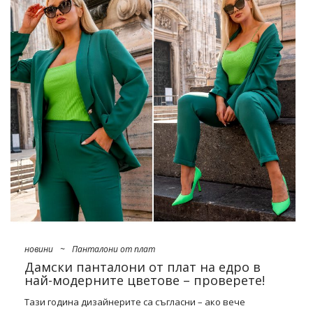
свобода. Сред бестселърите почетните места заемат
преди всичко
основна колекция плюс размер
в онлайн
дрехи на едро
. Опънатият овърсайз се заменя с
персонализирани стилове и женствени разфасовки,
докато приглушените нюанси ободряват фуксията,
мечтаното синьо и зеленото шише, които фантастично се
вписват в пролетния пейзаж. В този брой, особено
комплекти за костюми, оребрени
блузи
, които ще се носят
като …
новини
~
Панталони от плат
Дамски панталони от плат на едро в
най-модерните цветове – проверете!
Тази година дизайнерите са съгласни – ако вече