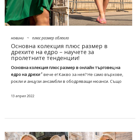
новини
~
плюс размер облекло
Основна колекция плюс размер в
дрехите на едро – научете за
пролетните тенденции!
Основна колекция плюс размер в онлайн търговец на
едро на дрехи
вече е! Какво за нея? Не само върхове,
рокли и анцузи ансамбли в ободряващи нюанси. Също
така трябва да добавите костюм дуо, ретро дънки и
палта в класически
обрат
към вашата
оферта
. Как ще ги
13 април 2022
носим този сезон и защо трябва да ги имате под ръка?
Ще намерите отговорите по-долу!
Плюс размер мода за пролет 2022
Тенденциите в облеклото в изданието XXL за
тазгодишната пролет се характеризират с неограничена