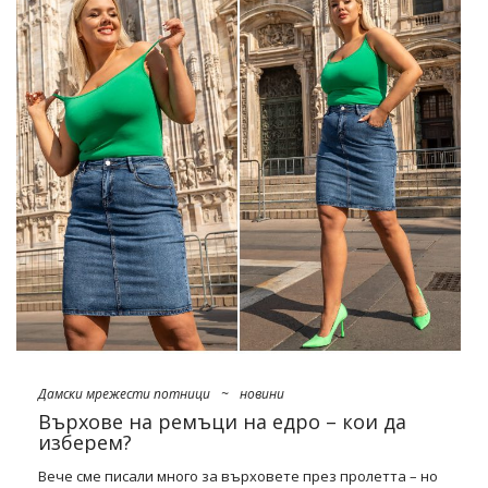
какво се откроява!
Как можем да опишем нашите
Най-продавани от
основната колекция от онлайн фабриката на едро
FactoryPrice.eu
? Най-добре като прост, скромен и вечен. И
докато те не се открояват от нищо специално от другите,
там е тяхната сила. Те са мега универсални, а техният
неповторен дизайн ви позволява да композирате
перфектния гардероб за капсули. Какво означава това на
практика? На първо
…
Дамски мрежести потници
~
новини
Върхове на ремъци на едро – кои да
изберем?
Вече сме писали много за върховете през пролетта – но