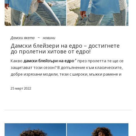
Дамски якета
~
новини
Дамски блейзери на едро – достигнете
до пролетни хитове от едро!
Какво
дамски блейзъри на едро
през пролетта те ще се
защитават този сезон? В допълнение към класическите,
добре изрязани модели, тези с широки, мъжки рамене и
ултра големи размери, в цената ще има и напълно свежи
предложения. Какво? С баска, без улов и в мега
25 март 2022
ободряващи нюанси. Разгледайте нашия списък с
бестселъри и запазете магазина си с тенденции за
пролетта!
Тенденции през пролетта 2022 –
резюме