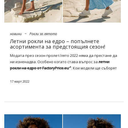
новини
~
Рокли за лятото
Летни рокли на едро – попълнете
асортимента за предстоящия сезон!
Модата през сезон пролет/лято 2022 няма да престане да
ни изненадва. Особено когато става въпрос за
летни
рокли на едро от FactoryPrice.eu
. Кои модели ще съборят
тазгодишните тенденции? Без съмнение няма да има
недостиг на основни предложения, екстравагантни
17 март 2022
бижута мини за вечери с освежаващи напитки или
реколта добре изрязани шмизерки и така наречените
голи
рокли. Пълен списък на бестселърите по-долу —
вижте!
Сезон пролет/лято 2022 – най-
важните тенденции