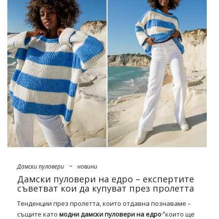
Пролетта 2022 е завръщане към класическите решения,
разбити с интересни стилове и цветове, които ще
съживят всеки гардероб. Също така ще ви посрещнем
отново с ретро външен вид, допълнен от шарки от 60-те
години, които ще стоят точно до безсмъртната решетка и
експлодиращите флорални щампи. Най-модерните
предложения за този сезон? Ще има елегантни тренчкоти
с дължина до глезена, поли с разкроени поли от средата
на прасеца или сладки жилетки с перлени копчета.
Фантастичен избор ще …
Дамски пуловери
~
новини
Дамски пуловери на едро – експертите
съветват кои да купуват през пролетта
Тенденции през пролетта
, които отдавна познаваме –
същите като
модни дамски пуловери на едро
които ще