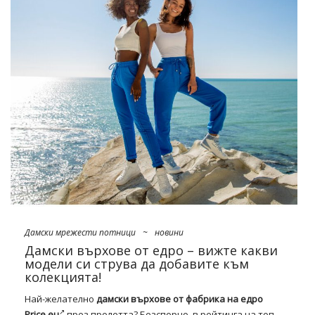
Широко, плътно прилепнало или може би с понижена
талия? Открийте най-новите модели
дънкови панталони
,
които нашите
ПОЛСКИ
дънки на едро
:
Широк крак
Търговия на едро с
дънки
онлайн
този сезон
допълнително копия широк крак. В какво издание? На
първо място, разфасовки на обувки, палацо и камбани с
висока талия. Незабавно връщане към 90-те
гарантирано, …
Дамски мрежести потници
~
новини
Дамски върхове от едро – вижте какви
модели си струва да добавите към
колекцията!
Най-желателно
дамски върхове от фабрика на едро
Price.eu
през пролетта? Безспорно, в рейтинга на топ