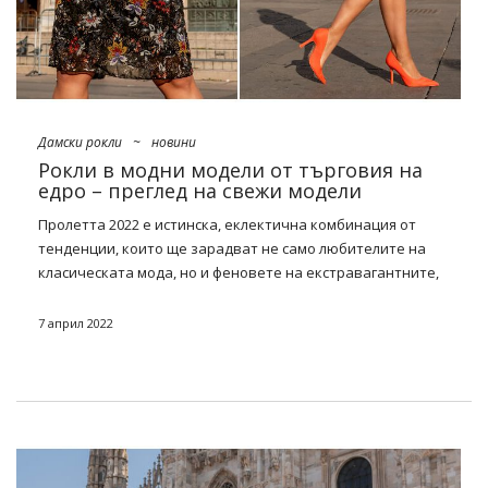
Дамски рокли
~
новини
Рокли в модни модели от търговия на
едро – преглед на свежи модели
Пролетта 2022 е истинска, еклектична комбинация от
тенденции, които ще зарадват не само любителите на
класическата мода, но и феновете на екстравагантните,
пълноцветни и оригинални декорации на дрехите. Оттук
и най-модерният
рокли в модни модели от едро
не само
7 април 2022
тези, които се виждат вече отдалеч. Това са и скромни
предложения за работа, които ще бъдат украсени с ултра
модерната пергола на виши през този сезон. Кои други си
струва да добавите към вашата
оферта
? Пълен списък
на трябва да има по-долу!
Модели, които да търсите през