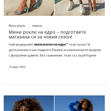
Мини рокли
~
новини
Мини рокли на едро – подгответе
магазина си за новия сезон!
Най-модерният
мини рокли на едро
този сезон? В
допълнение към гладките басики и класическите модели
с флорални щампи, без съмнение, тези със скулптурни
детайли, допълнени с фантастични изрези и декорации в
духа на италианския максимализъм, ще бъдат чудесно
15 март 2022
предложение. Така че няма да има недостиг на искри от
пайети, контрастни метални нишки и блестящи шевове
от страс. Вижте кои от тях си струва да се запасите!
Кои мини рокли на едро през
пролетта да изберете? Видя ли!
Време е официално да започнем обратното броене до