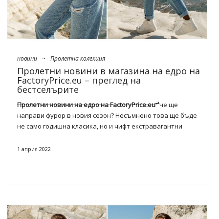
новини
~
Пролетна колекция
Пролетни новини в магазина на едро на
FactoryPrice.eu – преглед на
бестселърите
Пролетни новини на едро на FactoryPrice.eu
че ще
направи фурор в новия сезон? Несъмнено това ще бъде
не само годишна класика, но и чифт екстравагантни
предложения, вдъхновени от ретро модата, както и
оригинални и дори леко кичозни дрехи от 2000-те години.
1 април 2022
микро поли, както и мрежести върхове, украсени с
абстрактни шарки. Разгледайте пълния ни списък с
клиенти!
Пролетни новини в магазина на
едро на FactoryPrice.eu – вижте