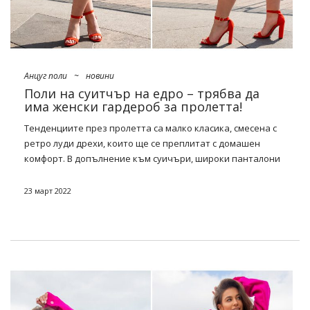
Анцуг поли
~
новини
Поли на суитчър на едро – трябва да
има женски гардероб за пролетта!
Тенденциите през пролетта са малко класика, смесена с
ретро луди дрехи, които ще се преплитат с домашен
комфорт. В допълнение към суичъри, широки панталони
и обемни тениски, в цената ще има и поли. Какво?
Особено тези с плътно прилепване и мини, midi и maxi
23 март 2022
кройка. Вижте какво ни
онлайн анцуг поли на едро
!
Пролетни тенденции за 2022 г. –
какво ще работи през новия
сезон?
Wiosna 2022 to powrót do klasycznych rozwiązań,
przełamanych ciekawymi fasonami i kolorami, które ożywią