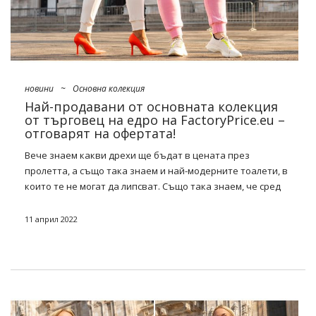
тях ще намерите идентични блейзери, върхове и къси
жилетки. Особено …
новини
~
Основна колекция
Най-продавани от основната колекция
от търговец на едро на FactoryPrice.eu –
отговарят на офертата!
Вече знаем какви дрехи ще бъдат в цената през
пролетта, а също така знаем и най-модерните тоалети, в
които те не могат да липсват. Също така знаем, че сред
оригиналните, ултра цветни и шарени предложения, ще
има място за класическа, семпла и вечна класика в
11 април 2022
основния стил. Какво тогава
Най-продавани от основната
колекция от FactoryPrice.eu на едро
струва си да имате в
магазина си? Представяме ви пълен списък с пролетни
хитове от нашата гама!
Основна колекция – проверете