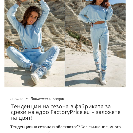
Костюмът е дума, която отдавна е излязла от употреба
като термин за изключително мъжка дреха. В момента
модните ревюта се завладяват
дамски костюми на едро
онлайн
. Jakie? Wiosną 2022 bezapelacyjnie zwyciężają
komplety z krótkimi spódnicami i spodenkami, te o fasonie
XXL i o ultra luźnym sportowym kroju. Zamiast marynarek w
zestawieniach równie często pojawiają się także kamizelki
cropped czy pudełkowe żakiety …
новини
~
Пролетна колекция
Тенденции на сезона в фабриката за
дрехи на едро FactoryPrice.eu – заложете
на цвят!
Тенденции на сезона в облеклото
? Без съмнение, много