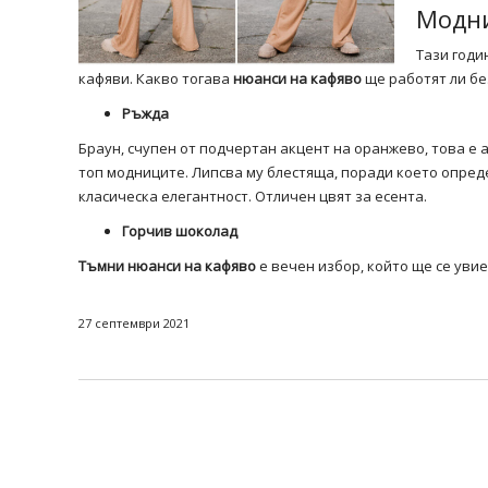
Модни
Тази годи
кафяви. Какво тогава
нюанси на кафяво
ще работят ли бе
Ръжда
Браун, счупен от подчертан акцент на оранжево, това е
топ модниците. Липсва му блестяща, поради което опред
класическа елегантност. Отличен цвят за есента.
Горчив шоколад
Тъмни нюанси на кафяво
е вечен избор, който ще се уви
27 септември 2021