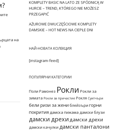
KOMPLETY BASIC NA LATO ZE SPÓDNICĄ W
м?
HURCIE – TREND, KTÓREGO NIE MOŻESZ
PRZEGAPIĆ
ните
AŻUROWE DWUCZĘŚCIOWE KOMPLETY
DAMSKIE – HOT NEWS NA CIEPŁE DNI
сърцата на
а
НАЙ-НОВАТА КОЛЕКЦИЯ
[instagram-feed]
ПОПУЛЯРНИ КАТЕГОРИИ
Рокли
Поли
Рамонез
Рокли за
зимата
Рокля
Рокли за причастие
Суитчъри
бели ризи за жени
горни
блейзъри
покрития
дамска пижама
дамски блузи
дамски дрехи
дамски дрехи
дамски панталони
дамски качулки