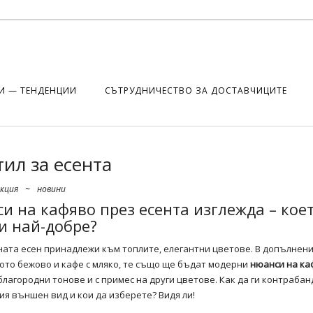
И — ТЕНДЕНЦИИ
СЪТРУДНИЧЕСТВО ЗА ДОСТАВЧИЦИТЕ
тил за есента
екция
~
новини
и на кафяво през есента изглежда – кое
и най-добре?
ата есен принадлежи към топлите, елегантни цветове. В допълнен
ото бежово и кафе с мляко, те също ще бъдат модерни
нюанси на ка
благородни тонове и с примес на други цветове. Как да ги контраба
я външен вид и кои да изберете? Видя ли!