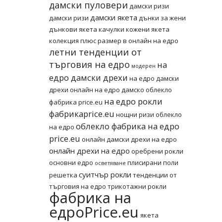
дамски пуловери
дамски ризи
дамски якета
дамски ризи
дънки за жени
дънкови якета
качулки
кожени якета
колекция плюс размер в онлайн на едро
летни тенденции от
търговия на едро
на
модерен
едро дамски дрехи
на едро дамски
дрехи онлайн
на едро дамско облекло
на едро рокли
фабрика price.eu
фабрикаprice.eu
нощни ризи
облекло
облекло фабрика на едро
на едро
price.eu
онлайн дамски дрехи на едро
онлайн дрехи на едро
оребрени рокли
основни едро
плисирани поли
осветяване
суитчър рокли
решетка
тенденции от
търговия на едро
трикотажни рокли
фабрика на
едроPrice.eu
якета