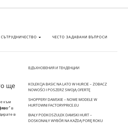
СЪТРУДНИЧЕСТВО
ЧЕСТО ЗАДАВАНИ ВЪПРОСИ
ВДЪХНОВЕНИЯ И ТЕНДЕНЦИИ
то ще
KOLEKCJA BASIC NA LATO W HURCIE – ZOBACZ
NOWOŚCI I POSZERZ SWOJĄ OFERTĘ
SHOPPERY DAMSKIE – NOWE MODELE W
ие към
HURTOWNI FACTORYPRICE.EU
фяво
в
ндирате в
BIAŁY PODKOSZULEK DAMSKI HURT –
DOSKONAŁY WYBÓR NA KAŻDĄ PORĘ ROKU