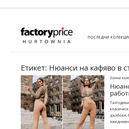
ПОСЛЕДНИ КОЛЕКЦИ
Етикет:
Нюанси на кафяво в с
Есенна кол
Нюанс
работ
Тазгодишн
класическ
дълбоки, 
ежедневни