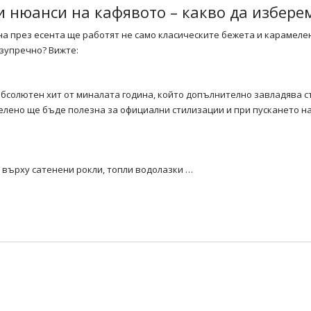
 нюанси на кафявото – какво да избере
на през есента ще работят не само класическите бежета и карамеле
зупречно? Вижте:
 абсолютен хит от миналата година, който допълнително завладява 
елено ще бъде полезна за официални стилизации и при пускането н
е върху сатенени рокли, топли водолазки …