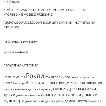
PORĘ ROKU
поводи и други елементи от гардероба. …
KOMPLETY BASIC NA LATO ZE SPÓDNICĄ W HURCIE – TREND,
KTÓREGO NIE MOŻESZ PRZEGAPIĆ
AŻUROWE DWUCZĘŚCIOWE KOMPLETY DAMSKIE – HOT NEWS NA
CIEPŁE DNI
НАЙ-НОВАТА КОЛЕКЦИЯ
[instagram-feed]
ПОПУЛЯРНИ КАТЕГОРИИ
Рокли
Поли
Рамонез
Рокли за зимата
Рокли за причастие
бели ризи за жени
горни покрития
Рокля
блейзъри
Суитчъри
дамски дрехи
дамски
дамска пижама
дамски блузи
дамски панталони
дамски
дрехи
дамски качулки
пуловери
дамски якета
дамски ризи
дамски ризи
дънки за