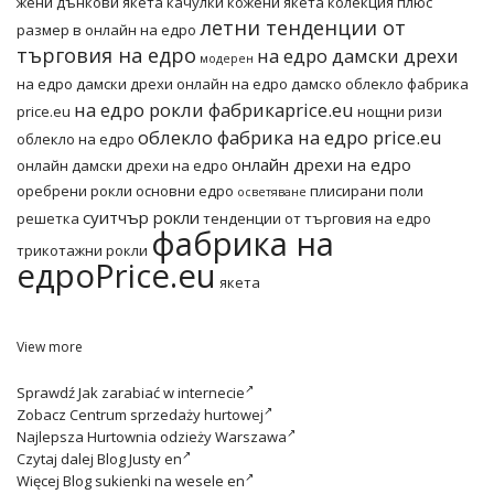
жени
дънкови якета
качулки
кожени якета
колекция плюс
летни тенденции от
размер в онлайн на едро
търговия на едро
на едро дамски дрехи
модерен
на едро дамски дрехи онлайн
на едро дамско облекло фабрика
на едро рокли фабрикаprice.eu
price.eu
нощни ризи
облекло фабрика на едро price.eu
облекло на едро
онлайн дрехи на едро
онлайн дамски дрехи на едро
оребрени рокли основни едро
плисирани поли
осветяване
суитчър рокли
решетка
тенденции от търговия на едро
фабрика на
трикотажни рокли
едроPrice.eu
якета
View more
Sprawdź
Jak zarabiać w internecie
Zobacz
Centrum sprzedaży hurtowej
Najlepsza
Hurtownia odzieży Warszawa
Czytaj dalej
Blog Justy en
Więcej
Blog sukienki na wesele en