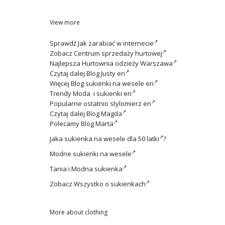
View more
Sprawdź
Jak zarabiać w internecie
Zobacz
Centrum sprzedaży hurtowej
Najlepsza
Hurtownia odzieży Warszawa
Czytaj dalej
Blog Justy en
Więcej
Blog sukienki na wesele en
Trendy
Moda i sukienki en
Popularne ostatnio
stylomierz en
Czytaj dalej
Blog Magda
Polecamy
Blog Marta
Jaka
sukienka na wesele dla 50 latki
?
Modne
sukienki na wesele
Tania i
Modna sukienka
Zobacz
Wszystko o sukienkach
More about clothing