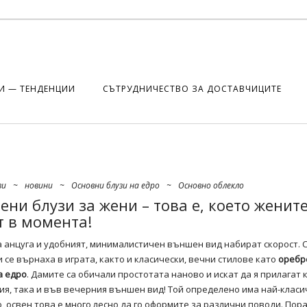
И — ТЕНДЕНЦИИ
СЪТРУДНИЧЕСТВО ЗА ДОСТАВЧИЦИТЕ
зи
~
новини
~
Основни блузи на едро
~
Основно облекло
ени блузи за жени – това е, което женит
т в момента!
 анцуга и удобният, минималистичен външен вид набират скорост. 
 се върнаха в играта, както и класически, вечни стилове като
оребр
а едро
. Дамите са обичали простотата наново и искат да я прилагат 
я, така и във вечерния външен вид! Той определено има най-класи
о, освен това е много лесно да го оформите за различни поводи. Пор