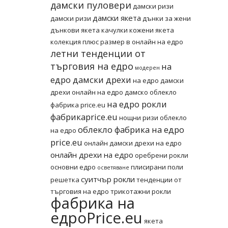
дамски пуловери
дамски ризи
дамски якета
дамски ризи
дънки за жени
дънкови якета
качулки
кожени якета
колекция плюс размер в онлайн на едро
летни тенденции от
търговия на едро
на
модерен
едро дамски дрехи
на едро дамски
дрехи онлайн
на едро дамско облекло
на едро рокли
фабрика price.eu
фабрикаprice.eu
нощни ризи
облекло
облекло фабрика на едро
на едро
price.eu
онлайн дамски дрехи на едро
онлайн дрехи на едро
оребрени рокли
основни едро
плисирани поли
осветяване
суитчър рокли
решетка
тенденции от
търговия на едро
трикотажни рокли
фабрика на
едроPrice.eu
якета