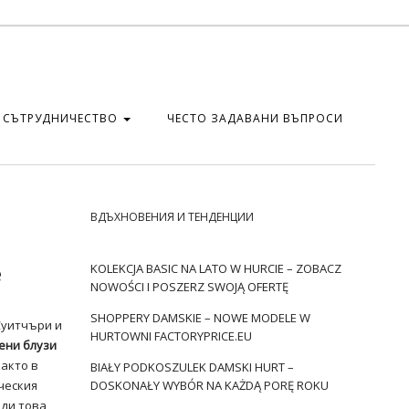
СЪТРУДНИЧЕСТВО
ЧЕСТО ЗАДАВАНИ ВЪПРОСИ
ВДЪХНОВЕНИЯ И ТЕНДЕНЦИИ
е
KOLEKCJA BASIC NA LATO W HURCIE – ZOBACZ
NOWOŚCI I POSZERZ SWOJĄ OFERTĘ
SHOPPERY DAMSKIE – NOWE MODELE W
Суитчъри и
HURTOWNI FACTORYPRICE.EU
ени
блузи
както в
BIAŁY PODKOSZULEK DAMSKI HURT –
ческия
DOSKONAŁY WYBÓR NA KAŻDĄ PORĘ ROKU
ади това