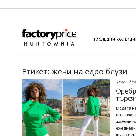
ПОСЛЕДНИ КОЛЕКЦИ
Етикет:
жени на едро блузи
Дамски блу
Оребр
търся
Модата на
панталони
за жени н
ежедневни
шик в нег