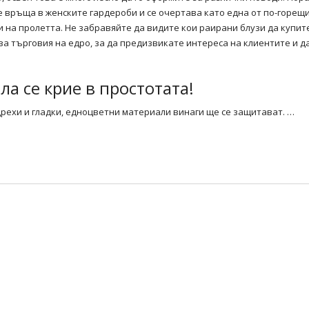
е връща в женските гардероби и се очертава като една от по-горещ
 на пролетта. Не забравяйте да видите кои раирани блузи да купит
за търговия на едро, за да предизвикате интереса на клиентите и д
ла се крие в простотата!
 дрехи и гладки, едноцветни материали винаги ще се защитават. …