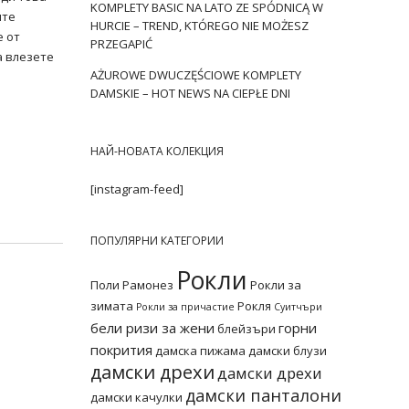
KOMPLETY BASIC NA LATO ZE SPÓDNICĄ W
ите
HURCIE – TREND, KTÓREGO NIE MOŻESZ
е от
PRZEGAPIĆ
а влезете
AŻUROWE DWUCZĘŚCIOWE KOMPLETY
DAMSKIE – HOT NEWS NA CIEPŁE DNI
НАЙ-НОВАТА КОЛЕКЦИЯ
[instagram-feed]
ПОПУЛЯРНИ КАТЕГОРИИ
Рокли
Поли
Рамонез
Рокли за
зимата
Рокля
Рокли за причастие
Суитчъри
бели ризи за жени
горни
блейзъри
покрития
дамска пижама
дамски блузи
дамски дрехи
дамски дрехи
дамски панталони
дамски качулки